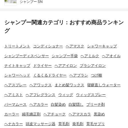
シャンプー SN
シャンプー関連カテゴリ：おすすめ商品ランキン
グ
トリートメント
コンディショナー
ヘアマスク
シャワーキャップ
シャンプーディスペンサー
シャンプー手袋
ヘアミルク
ヘアオイル
ナイトキャップ
ドライヤー
ヘアアイロン
ブラシアイロン
シャワーヘッド
くるくるドライヤー
ヘアブラシ
つげ櫛
ヘアスプレー
ヘアワックス
まとめ髪ワックス
寝癖直しウォーター
ヘアミスト
ヘアフレグランス
ウィッグ
ウィッグスプレー
パーマムース
ヘアカラー
白髪染め
白髪隠し
ブリーチ剤
カーラー
縮毛矯正剤
ヘアチョーク
ヘアマスカラ
黒染め
ヘナカラー
頭皮マッサージ器
育毛剤
発毛剤
育毛サプリ