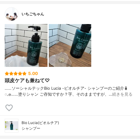
いちごちゃん
5.00
頭皮ケアも兼ねて♡
……⁡⁡⁡ソーシャルテックBio Lucia -ビオルチア- シャンプー⁡のご紹介🧴‎
◌𓈒𓐍⁡……⁡⁡⁡⁡塗りシャン ご存知ですか？⁡⁡⁡⁡字、そのままですが、…
続きを見る
Bio Lucia(ビオルチア)
シャンプー