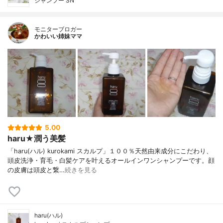
シャンプー SN
モニターブロガー
かわいい姉妹ママ
5.00
haru★潤う美髪
「haru(ハル) kurokami スカルプ」１００％天然由来成分にこだわり、
頭皮洗浄・育毛・白髪ケアを叶えるオールインワンシャンプーです。顔
の皮膚は頭皮と繋…
続きを見る
haru(ハル)