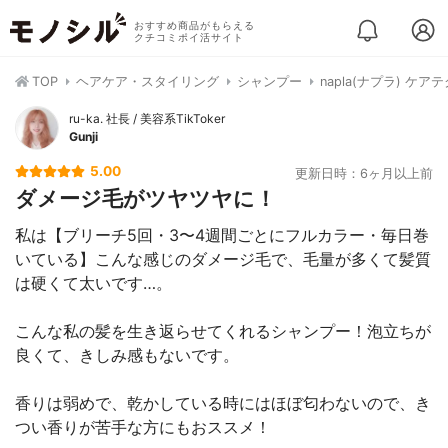
おすすめ商品がもらえる
クチコミポイ活サイト
TOP
ヘアケア・スタイリング
シャンプー
napla(ナプラ) ケ
ru-ka. 社長 / 美容系TikToker
Gunji
5.00
更新日時：6ヶ月以上前
ダメージ毛がツヤツヤに！
私は【ブリーチ5回・3〜4週間ごとにフルカラー・毎日巻
いている】こんな感じのダメージ毛で、毛量が多くて髪質
は硬くて太いです…。
こんな私の髪を生き返らせてくれるシャンプー！泡立ちが
良くて、きしみ感もないです。
香りは弱めで、乾かしている時にはほぼ匂わないので、き
つい香りが苦手な方にもおススメ！