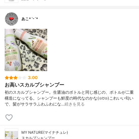
あこ*ˊᵕˋ*
3.00
お高いスカルプシャンプー
初のスカルプシャンプー。生醤油のボトルと同じ感じの、ボトルが二重
構造になってる。シャンプーも鮮度の時代なのかな(⊙ꇴ⊙)これいい匂い
で、髪がサラサラふわふわにな…
続きを見る
MY NATURE(マイナチュレ)
スカルプシャンプー