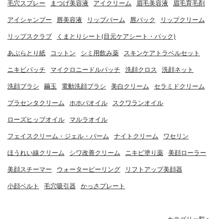
毛穴スプレー
まつげ美容液
アイクリーム
眉毛美容液
眉毛育毛剤
アイシャンプー
唇美容液
リップバーム
唇パック
リップクリーム
リップスクラブ
くまとりシート(目元ケアシート・パック)
あぶらとり紙
コットン
シミ用飲み薬
スキンケアトラベルセット
ニキビパッチ
マイクロニードルパッチ
洗顔クロス
洗顔ネット
洗顔ブラシ
繭玉
電動洗顔ブラシ
美白クリーム
セラミドクリーム
プラセンタクリーム
ホホバオイル
スクワランオイル
ローズヒップオイル
マルラオイル
フェイスクリーム・ジェル・バーム
ナイトクリーム
ワセリン
ほうれい線クリーム
シワ改善クリーム
ニキビ塗り薬
美顔ローラー
美顔スチーマー
ウォーターピーリング
リフトアップ美顔器
小顔ベルト
毛穴吸引器
かっさプレート