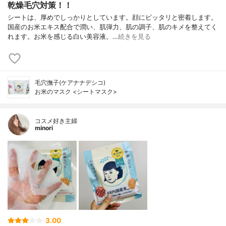
乾燥毛穴対策！！
シートは、厚めでしっかりとしています。顔にピッタリと密着します。
国産のお米エキス配合で潤い、肌弾力、肌の調子、肌のキメを整えてく
れます。お米を感じる白い美容液。…
続きを見る
毛穴撫子(ケアナナデシコ)
お米のマスク <シートマスク>
コスメ好き主婦
minori
3.00