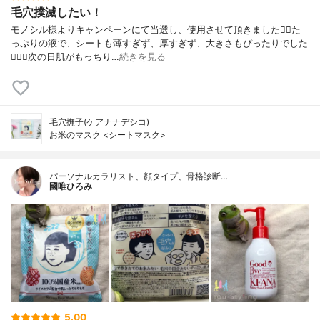
毛穴撲滅したい！
モノシル様よりキャンペーンにて当選し、使用させて頂きました🙇‍♀️た
っぷりの液で、シートも薄すぎず、厚すぎず、大きさもぴったりでした
🙆🏻‍♀️次の日肌がもっちり…
続きを見る
毛穴撫子(ケアナナデシコ)
お米のマスク <シートマスク>
パーソナルカラリスト、顔タイプ、骨格診断…
國唯ひろみ
5.00