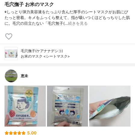
毛穴撫子 お米のマスク
◉しっとり弾力美容液をたっぷり含んだ厚手のシートマスクがお肌にぴ
たっと密着。キメをふっくら整えて、指が吸いつくほどもっちりした肌
に。毛穴の目立たない「毛穴無子(…
続きを見る
毛穴撫子(ケアナナデシコ)
お米のマスク <シートマスク>
恵未
5.00