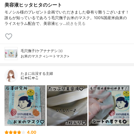
美容液ヒッタヒタのシート
モノシル様のプレゼント企画でいただきました😄有り難うございます！
誰もが知っているであろう毛穴撫子お米のマスク。100%国産米由来の
ライスセラム配合で、美容液ヒッ…
続きを見る
毛穴撫子(ケアナナデシコ)
お米のマスク <シートマスク>
たまに出没する主婦
にゃにゃこ
4.00