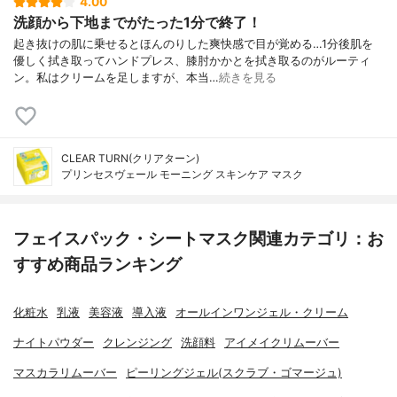
4.00
洗顔から下地までがたった1分で終了！
起き抜けの肌に乗せるとほんのりした爽快感で目が覚める…1分後肌を
優しく拭き取ってハンドプレス、膝肘かかとを拭き取るのがルーティ
ン。私はクリームを足しますが、本当…
続きを見る
CLEAR TURN(クリアターン)
プリンセスヴェール モーニング スキンケア マスク
フェイスパック・シートマスク関連カテゴリ：お
すすめ商品ランキング
化粧水
乳液
美容液
導入液
オールインワンジェル・クリーム
ナイトパウダー
クレンジング
洗顔料
アイメイクリムーバー
マスカラリムーバー
ピーリングジェル(スクラブ・ゴマージュ)