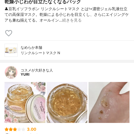
乾燥小じわが目立たなくなるパック
👤豆乳イソフラボン リンクルシートマスク とは↳濃密ジェル乳液仕立
ての高保湿マスク。乾燥による小じわを目立くし、さらにエイジングケ
アも兼ね揃えてる。オールイン…
続きを見る
なめらか本舗
リンクルシートマスク N
コスメが大好きな人
YURI
3.00