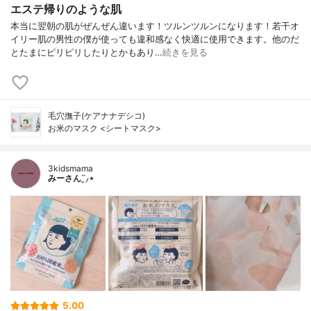
エステ帰りのような肌
本当に翌朝の肌がぜんぜん違います！ツルンツルンになります！若干オ
イリー肌の男性の僕が使っても違和感なく快適に使用できます。他のだ
とたまにピリピリしたりとかもあり…
続きを見る
毛穴撫子(ケアナナデシコ)
お米のマスク <シートマスク>
3kidsmama
みーさん¨̮⸝⋆
5.00