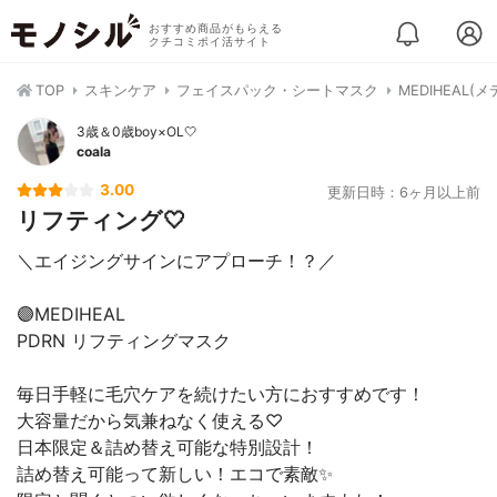
おすすめ商品がもらえる
クチコミポイ活サイト
TOP
スキンケア
フェイスパック・シートマスク
MEDIHEAL
3歳＆0歳boy×OL🤍
coala
3.00
更新日時：6ヶ月以上前
リフティング🤍
＼エイジングサインにアプローチ！？／
🟣MEDIHEAL
PDRN リフティングマスク
毎日手軽に毛穴ケアを続けたい方におすすめです！
大容量だから気兼ねなく使える♡
日本限定＆詰め替え可能な特別設計！
詰め替え可能って新しい！エコで素敵✨