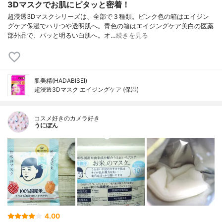
3Dマスクでお肌にピタッと密着！
超浸透3Dマスクシリーズは、全部で３種類。ピンク色の箱はエイジン
グケア保湿でハリつや透明肌へ。青色の箱はエイジングケア美白の医薬
部外品で、パッと明るい白肌へ。オ…
続きを見る
肌美精(HADABISEI)
超浸透3Dマスク エイジングケア (保湿)
コスメ好きのカメラ好き
うにぽん
4.00