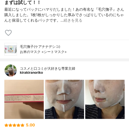
まずは試して！！
最近になってパックにハマりだしました！あの有名な『毛穴撫子』さん
購入しました。1枚1枚がしっかりした厚みでさっぱりしているのにちゃ
んと保湿してくれるパックです。…
続きを見る
毛穴撫子(ケアナナデシコ)
お米のマスク <シートマスク>
コスメと口コミが大好きな専業主婦
kirakiranoriko
5.00