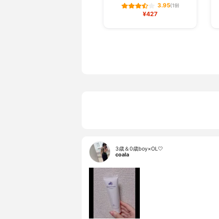
3.95
(19)
¥427
3歳＆0歳boy×OL🤍
coala