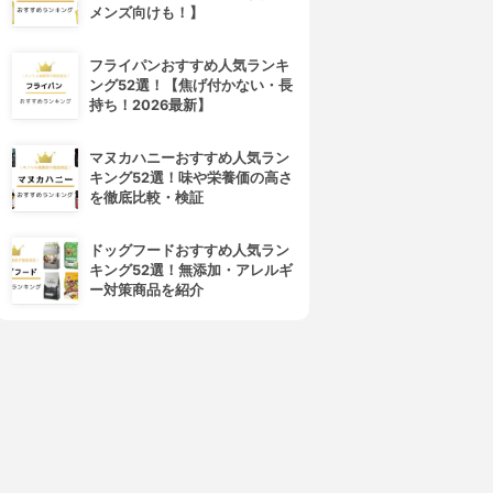
メンズ向けも！】
フライパンおすすめ人気ランキ
ング52選！【焦げ付かない・長
持ち！2026最新】
マヌカハニーおすすめ人気ラン
キング52選！味や栄養価の高さ
を徹底比較・検証
ドッグフードおすすめ人気ラン
4位
5位
キング52選！無添加・アレルギ
ー対策商品を紹介
HAN.d(ハンド)
L'OCCITANE(ロクシタン)
シロジャム
シア ハンドクリーム