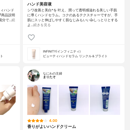
ハンド美容液
ティハンド
シワ改善と美白*を 叶え、潤って透明感溢れる美しい手肌
商品説明
に導くハンドセラム。コクのあるテクスチャーですが、手
成分で…
続
肌にスッと伸ばしやすく肌なじみもいい👍しっとりとする
よ…
続きを見る
INFINITY(インフィニティ)
イト
ビューティハンドセラム リンクル＆ブライト
なにわの主婦
まりたそ
4.00
香りがよいハンドクリーム