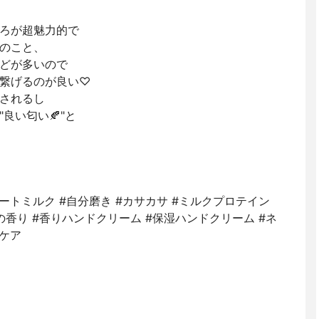
ろが超魅力的で
のこと、
どが多いので
繋げるのが良い♡
されるし
良い匂い🍂"と
 #ゴートミルク #自分磨き #カサカサ #ミルクプロテイン
の香り #香りハンドクリーム #保湿ハンドクリーム #ネ
ケア