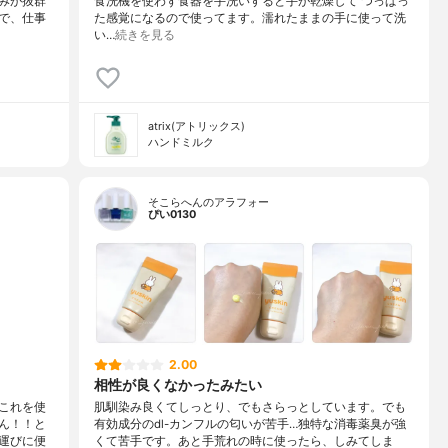
みが抜群
食洗機を使わず食器を手洗いすると手が乾燥して つっぱっ
で、仕事
た感覚になるので使ってます。濡れたままの手に使って洗
い…
続きを見る
atrix(アトリックス)
ハンドミルク
そこらへんのアラフォー
ぴい0130
2.00
相性が良くなかったみたい
これを使
肌馴染み良くてしっとり、でもさらっとしています。でも
ん！！と
有効成分のdl-カンフルの匂いが苦手…独特な消毒薬臭が強
運びに便
くて苦手です。あと手荒れの時に使ったら、しみてしま