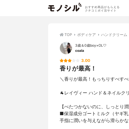
おすすめ商品がもらえる
クチコミポイ活サイト
TOP
ボディケア
ハンドクリーム
3歳＆0歳boy×OL🤍
coala
3.00
香りが最高！
＼香りが最高！もっちりすべすべ
🐐レイヴィー ハンド＆ネイルク
【べたつかないのに、しっとり潤
■保湿成分ゴートミルク（ヤギ乳
手指に潤いを与えながら滑らかな