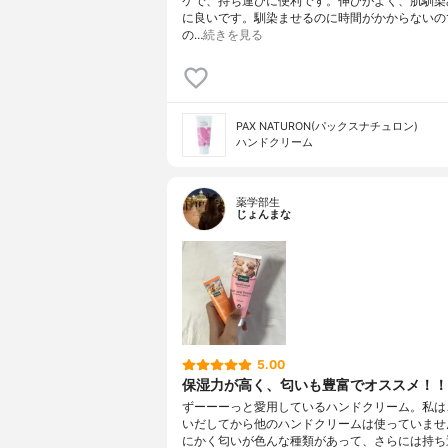
ケで、持ち運びに便利です。伸びがよく、肌馴染
に良いです。馴染ませるのに時間がかからないの
の…
続きを見る
PAX NATURON(パックスナチュロン)
ハンドクリーム
薬学部生
じょんまな
5.00
保湿力が高く、匂いも豊富でオススメ！！
ずーーーっと愛用しているハンドクリーム。私は
いだしてから他のハンドクリームは使っていませ
にかく匂いが色んな種類があって、さらには持ち