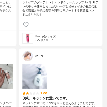
入しまし
クナイプのグーテナハト ハンドクリーム ホップ＆バレリア
ザインに
ンの香りを使用しました😊ハーブと植物オイルの独自の配
たテクス
合で安眠と手肌の美容を同時にサポートする夜美容ハン
ド…
続きを見る
Kneipp(クナイプ)
ハンドクリーム
なっつ
2.00
便利。キッチンに置いてます。
ピンクのパ
キッチンに置いていつでもサッと使えるようにしてます。