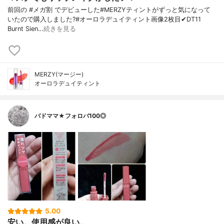
前回の #メガ割 でデビューした#MERZYティントがずっと気になって
いたので購入しました?#オーロラデュイティント画像2枚目✔︎DT11
Burnt Sien…
続きを見る
MERZY(マージー)
オーロラデュイティント
バドママ★フォロバ100◎
5.00
安い。使用感が良い。