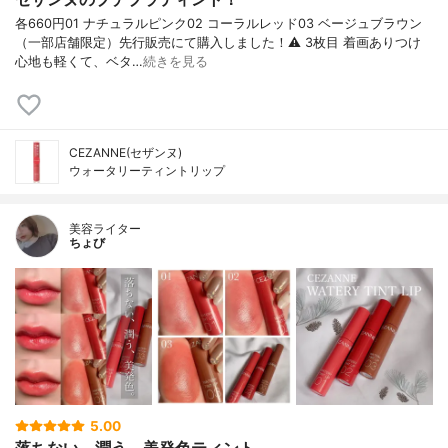
各660円01 ナチュラルピンク02 コーラルレッド03 ベージュブラウン
（一部店舗限定）先行販売にて購入しました！⚠︎ 3枚目 着画ありつけ
心地も軽くて、ベタ…
続きを見る
CEZANNE(セザンヌ)
ウォータリーティントリップ
美容ライター
ちょび
5.00
落ちない、潤う、美発色ティント。