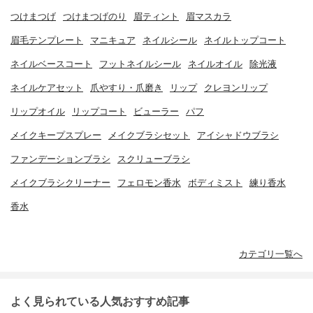
つけまつげ
つけまつげのり
眉ティント
眉マスカラ
眉毛テンプレート
マニキュア
ネイルシール
ネイルトップコート
ネイルベースコート
フットネイルシール
ネイルオイル
除光液
ネイルケアセット
爪やすり・爪磨き
リップ
クレヨンリップ
リップオイル
リップコート
ビューラー
パフ
メイクキープスプレー
メイクブラシセット
アイシャドウブラシ
ファンデーションブラシ
スクリューブラシ
メイクブラシクリーナー
フェロモン香水
ボディミスト
練り香水
香水
カテゴリ一覧へ
よく見られている人気おすすめ記事