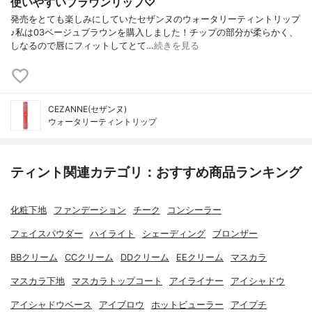
使いやすいブラウンリップ♡
発売をとても楽しみにしていたセザンヌのウォータリーティントリップ
♪私は03ベージュブラウンを購入しました！チップの部分が柔らかく、
しなるので唇にフィットしてとて…
続きを見る
CEZANNE(セザンヌ)
ウォータリーティントリップ
ティント関連カテゴリ：おすすめ商品ランキング
化粧下地
ファンデーション
チーク
コンシーラー
フェイスパウダー
ハイライト
シェーディング
ブロンザー
BBクリーム
CCクリーム
DDクリーム
EEクリーム
マスカラ
マスカラ下地
マスカラトップコート
アイライナー
アイシャドウ
アイシャドウベース
アイブロウ
ホットビューラー
アイプチ