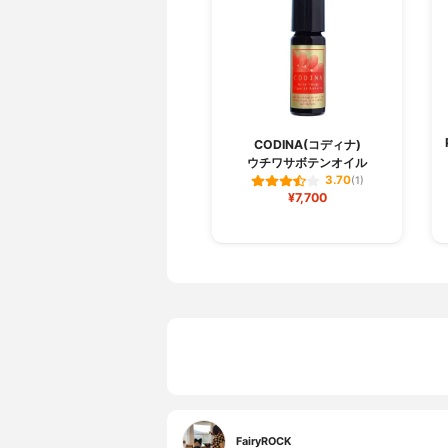
CODINA(コディナ)
ウチワサボテンオイル
3.70
(1)
¥7,700
FairyROCK