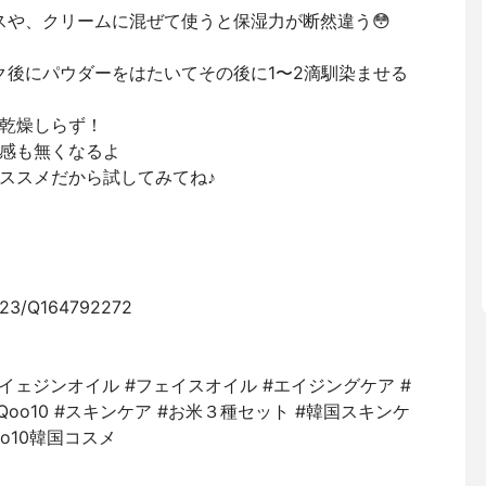
スや、クリームに混ぜて使うと保湿力が断然違う😳
ク後にパウダーをはたいてその後に1〜2滴馴染ませる
乾燥しらず！
感も無くなるよ
ススメだから試してみてね♪
9423/Q164792272
 #ハイェジンオイル #フェイスオイル #エイジングケア #
Qoo10 #スキンケア #お米３種セット #韓国スキンケ
oo10韓国コスメ