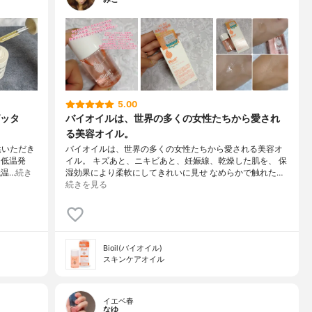
5.00
ッタ
バイオイルは、世界の多くの女性たちから愛され
る美容オイル。
供いただき
バイオイルは、世界の多くの女性たちから愛される美容オ
、低温発
イル。 キズあと、ニキビあと、妊娠線、乾燥した肌を、 保
温…
続き
湿効果により柔軟にしてきれいに見せ なめらかで触れた…
続きを見る
Bioil(バイオイル)
スキンケアオイル
イエベ春
なゆ