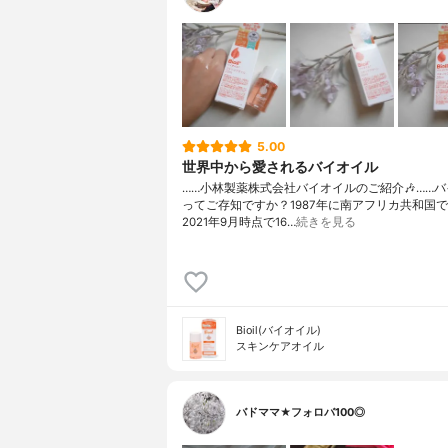
5.00
世界中から愛されるバイオイル
……⁡小林製薬株式会社⁡⁡バイオイル⁡⁡のご紹介🎶⁡……⁡⁡⁡
ってご存知ですか？⁡⁡1987年に南アフリカ共和国
⁡⁡2021年9月時点で16…
続きを見る
Bioil(バイオイル)
スキンケアオイル
バドママ★フォロバ100◎