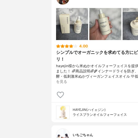
4.00
シンプルでオーガニックを求めてる方にピ
リ！
hayejin様から米ぬかオイルフォーフェイスを提
ました！ 🌈商品説明🌈🌾インナードライを防ぎ
酵・低刺激米ぬかヴィーガンフェイスオイル 💛低
を見る
HAYEJIN(ハイェジン)
ライスブランオイルフォーフェイス
いちごちゃん