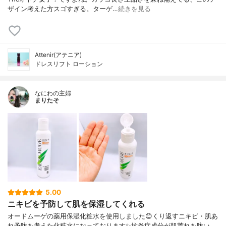
ザイン考えた方スゴすぎる。ターゲ…
続きを見る
Attenir(アテニア)
ドレスリフト ローション
なにわの主婦
まりたそ
5.00
ニキビを予防して肌を保湿してくれる
オードムーゲの薬用保湿化粧水を使用しました😊くり返すニキビ・肌あ
れ予防を考えた化粧水になっております✨抗炎症成分が肌荒れを防い