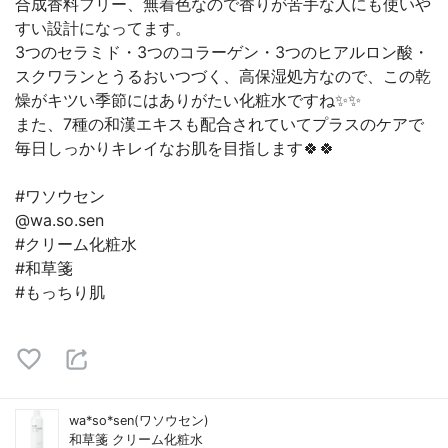
合成香料フリー、無着色なので香りが苦手な人にも使いや
すい設計になってます。
3つのセラミド・3つのコラーゲン・3つのヒアルロン酸・
スクワランとうるおいつづく、高保湿処方なので、この乾
燥がキツい季節にはありがたい化粧水ですね✨✨
また、7種の和漢エキスも配合されていてプラスのケアで
毎日しっかりキレイなお肌を目指します🍀🍀
#ワソウセン
@wa.so.sen
#クリーム化粧水
#和草箋
#もっちり肌
wa*so*sen(ワソウセン)
和草箋 クリーム化粧水