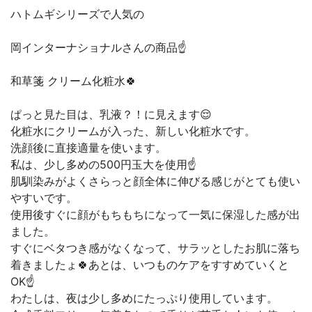
ハトムギシリーズで人気の
岡インターナショナルさんの商品☝️
和草箋 クリーム化粧水🍀
ぱっと見た目は、乳液？！に見えます😌
化粧水にクリームが入った、新しい化粧水です。
洗顔後に直接適量を使います。
私は、少し多めの500円玉大を使用☝️
肌馴染みがよくさらっと顔全体に伸びる感じがとても使い
やすいです。
使用後すぐに顔がもちもちになって一気に保湿した感が出
ました。
すぐにベタつき感がなくなって、サラッとしたお肌に落ち
着きましたょ🍀あとは、いつものケアをすすめていくと
OK☝️
わたしは、夜は少し多めにたっぷり使用しています。