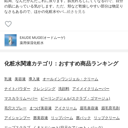
結局、なんだかんだこれに戻ります。肌荒れもしにくくなるので、自分
の肌にあっている気がします。ただ、頬など乾燥しやすい部分は物足り
なさもあるので、ほかの化粧水やパ…
続きを見る
EAUDE MUGE(オードムーゲ)
薬用保湿化粧水
化粧水関連カテゴリ：おすすめ商品ランキング
乳液
美容液
導入液
オールインワンジェル・クリーム
ナイトパウダー
クレンジング
洗顔料
アイメイクリムーバー
マスカラリムーバー
ピーリングジェル(スクラブ・ゴマージュ)
毛穴スプレー
まつげ美容液
アイクリーム
眉毛美容液
眉毛育毛剤
アイシャンプー
唇美容液
リップバーム
唇パック
リップクリーム
リップスクラブ
くまとりシート(目元ケアシート・パック)