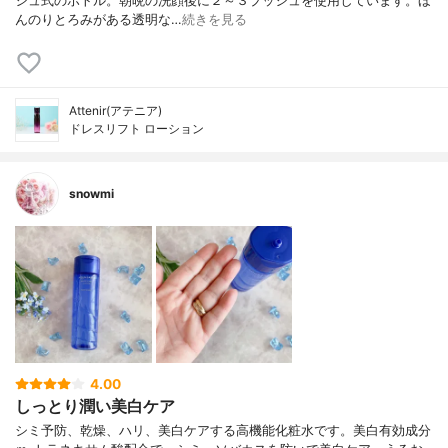
シュ式のボトル。朝晩の洗顔後に２～３プッシュを使用しています。ほ
んのりとろみがある透明な…
続きを見る
Attenir(アテニア)
ドレスリフト ローション
snowmi
4.00
しっとり潤い美白ケア
シミ予防、乾燥、ハリ、美白ケアする高機能化粧水です。美白有効成分