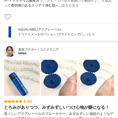
ｍ‐トラネキサム酸配合で、シミ・ソバカスを防いで美白ケア。うるお
って透明感のあるクリアで弾む肌へ…
続きを見る
AQUALABEL(アクアレーベル)
トリートメントローション (ブライトニング) しっとり
美容ブロガー / コスメマニア
index
5.00
とろみがありつつ、みずみずしいつけ心地が癖になる！
清々しいアクアレーベルのブルーカラー。みずみずしい波紋のようなデ