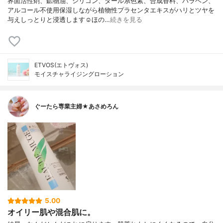
界面活性剤、鉱物油、シリコン、タール系色素、合成香料、パラベン、
アルコール不使用保湿しながら植物性プラセンタエキスがハリとツヤを
与えしっとりと浸透します☺︎ほの…
続きを見る
ETVOS(エトヴォス)
モイスチャライジングローション
ぐーたら専業主婦★あさめろん
5.00
オイリー肌や混合肌に。