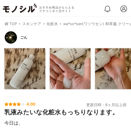
おすすめ商品がもらえる
クチコミポイ活サイト
TOP
スキンケア
化粧水
wa*so*sen(ワソウセン) 和草箋 クリ
ごん
4.00
更新日時：6ヶ月以上前
乳液みたいな化粧水もっちりなります。
今日は、