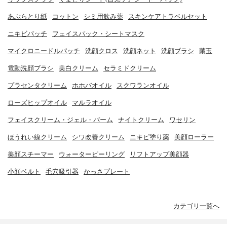
あぶらとり紙
コットン
シミ用飲み薬
スキンケアトラベルセット
ニキビパッチ
フェイスパック・シートマスク
マイクロニードルパッチ
洗顔クロス
洗顔ネット
洗顔ブラシ
繭玉
電動洗顔ブラシ
美白クリーム
セラミドクリーム
プラセンタクリーム
ホホバオイル
スクワランオイル
ローズヒップオイル
マルラオイル
フェイスクリーム・ジェル・バーム
ナイトクリーム
ワセリン
ほうれい線クリーム
シワ改善クリーム
ニキビ塗り薬
美顔ローラー
美顔スチーマー
ウォーターピーリング
リフトアップ美顔器
小顔ベルト
毛穴吸引器
かっさプレート
カテゴリ一覧へ