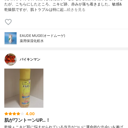
たが、こちらにしたところ、ニキビ跡、赤みが落ち着きました。敏感&
乾燥肌ですが、肌トラブルは特に起…
続きを見る
EAUDE MUGE(オードムーゲ)
薬用保湿化粧水
バイキンマン
4.00
肌がワントーンUP…！
乾燥＋ニキビ肌に悩ませられている当方がついに運命的な出会いを遂げ