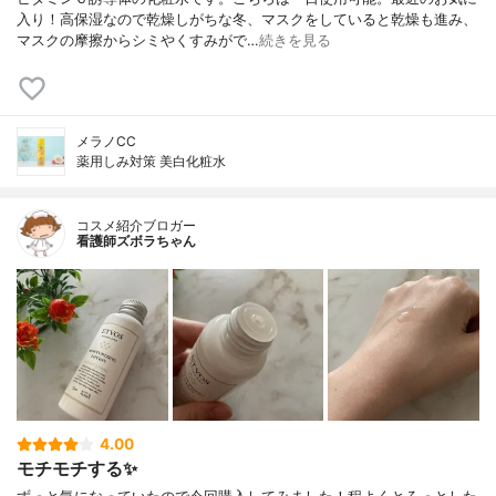
入り！高保湿なので乾燥しがちな冬、マスクをしていると乾燥も進み、
マスクの摩擦からシミやくすみがで…
続きを見る
メラノCC
薬用しみ対策 美白化粧水
コスメ紹介ブロガー
看護師ズボラちゃん
4.00
モチモチする✨