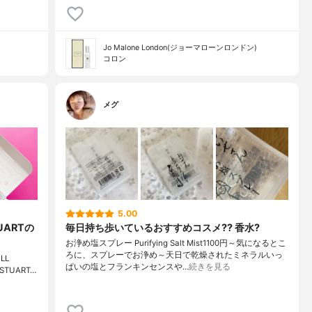
Jo Malone London(ジョーマローンロンドン)
コロン
メグ
5.00
UARTの
毎日持ち歩いているおすすめコスメ?? 香水?
お浄め塩スプレー Purifying Salt Mist1100円～気になるとこ
ろに、スプレーでお浄め～天日で乾燥されたミネラルいっ
LL
ぱいの塩とフランキンセンスや…
続きを見る
L STUART…