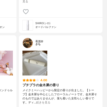
見る
SHIRO(シロ)
ルオン
オードパルファン
看護師
さち
4.00
プチプラの金木犀の香り
ー タンドゥル
メイクミーハッピーから限定の香りが出ました。【トー
プ】金木犀を中心としたフローラルノートです。金木犀そ
のものではありませんが、落ち着いた女性らしい香りで
す。ディ…
続きを見る