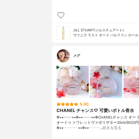
JILL STUART(ジルスチュアート)
ヴァニラ ラスト オード パルファン ロー
メグ
5.00
CHANEL チャンス♡ 可愛いボトル香水
✼••┈┈┈┈••✼••┈┈┈┈••✼CHANELチャンス オ
オードゥ トワレットヴァポリザター35ml/9020円
✼••┈┈┈┈••✼••┈┈┈…
続きを見る