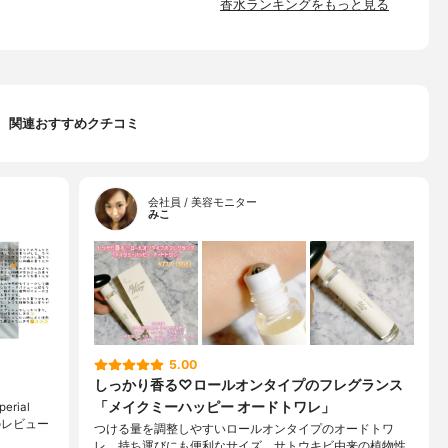
香水ランキングをもっと見る
関連おすすめクチコミ
会社員 / 美容モニター
みこ
5.00
しっかり香る♡ロールオンタイプのフレグランス
「メイクミーハッピー オードトワレ」
ial
いてのレビュー
つける量を調整しやすいロールオンタイプのオードトワ
レ。持ち運びにも便利なサイズ。サトウキビ由来の植物性