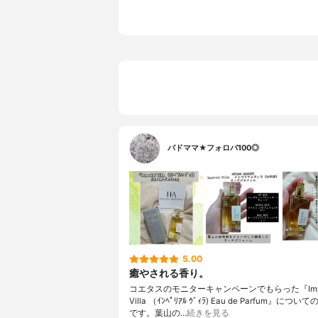
バドママ★フォロバ100◎
5.00
癒やされる香り。
コエタスのモニターキャンペーンでもらった『Imper
Villa （ｲﾝﾍﾟﾘｱﾙ ｳﾞｨﾗ) Eau de Parfum』につ
です。葉山の…
続きを見る