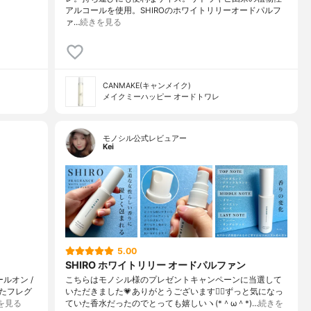
アルコールを使用。SHIROのホワイトリリーオードパルフ
ァ…
続きを見る
CANMAKE(キャンメイク)
メイクミーハッピー オードトワレ
モノシル公式レビュアー
Kei
5.00
SHIRO ホワイトリリー オードパルファン
ールオン /
こちらはモノシル様のプレゼントキャンペーンに当選して
たフレグ
いただきました💗ありがとうございます🙇‍♀️ずっと気になっ
を見る
ていた香水だったのでとっても嬉しいヽ(*＾ω＾*)…
続きを