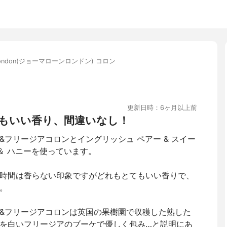
e London(ジョーマローンロンドン) コロン
更新日時：6ヶ月以上前
もいい香り、間違いなし！
ー&フリージアコロンとイングリッシュ ペアー & スイー
＆ ハニーを使っています。
時間は香らない印象ですがどれもとてもいい香りで、
。
アー&フリージアコロンは英国の果樹園で収穫した熟した
を白いフリージアのブーケで優しく包み…と説明にあ