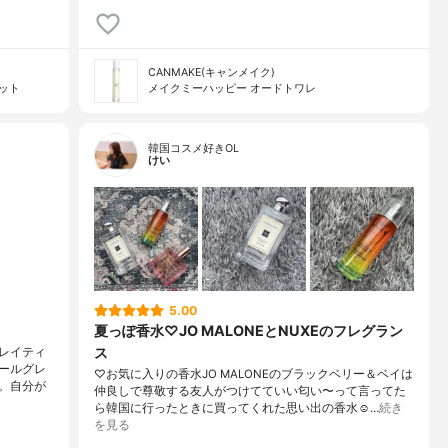
CANMAKE(キャンメイク)
レット
メイクミーハッピー オードトワレ
韓国コスメ好きOL
けい
5.00
夏っぽ香水♡JO MALONEとNUXEのフレグラン
ス
レイティ
ールグレ
♡お気に入りの香水JO MALONEのブラックベリー＆ベイは
。自分が
仲良しで尊敬する友人がつけてていい匂い〜って言ってた
ら韓国に行ったときに買ってくれた思い出の香水☺️…
続き
を見る