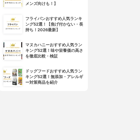
メンズ向けも！】
フライパンおすすめ人気ランキ
ング52選！【焦げ付かない・長
持ち！2026最新】
4位
5位
マヌカハニーおすすめ人気ラン
キング52選！味や栄養価の高さ
を徹底比較・検証
ドッグフードおすすめ人気ラン
キング52選！無添加・アレルギ
ー対策商品を紹介
LUSH(ラッシュ)
DHC(ディーエイチシー)
パンジー パフューム
オードトワレ
3.70
3.68
(1)
(6)
¥3,900
¥2,113