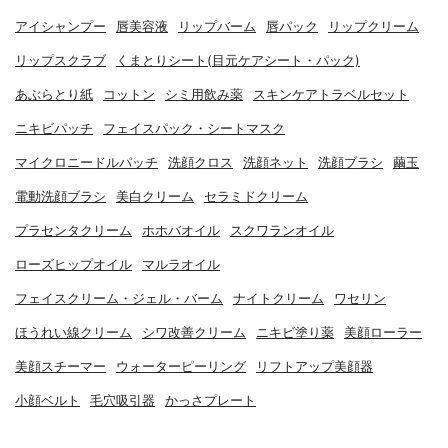
アイシャンプー
唇美容液
リップバーム
唇パック
リップクリーム
リップスクラブ
くまとりシート(目元ケアシート・パック)
あぶらとり紙
コットン
シミ用飲み薬
スキンケアトラベルセット
ニキビパッチ
フェイスパック・シートマスク
マイクロニードルパッチ
洗顔クロス
洗顔ネット
洗顔ブラシ
繭玉
電動洗顔ブラシ
美白クリーム
セラミドクリーム
プラセンタクリーム
ホホバオイル
スクワランオイル
ローズヒップオイル
マルラオイル
フェイスクリーム・ジェル・バーム
ナイトクリーム
ワセリン
ほうれい線クリーム
シワ改善クリーム
ニキビ塗り薬
美顔ローラー
美顔スチーマー
ウォーターピーリング
リフトアップ美顔器
小顔ベルト
毛穴吸引器
かっさプレート