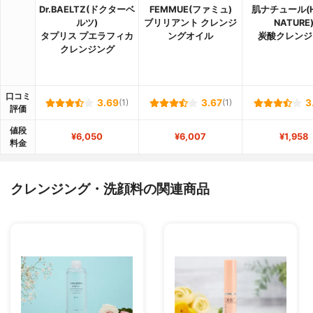
Dr.BAELTZ(ドクターベ
FEMMUE(ファミュ)
肌ナチュール(H
ルツ)
ブリリアント クレンジ
NATURE
タプリス プエラフィカ
ングオイル
炭酸クレンジ
クレンジング
口コミ
3.69
(1)
3.67
(1)
3
評価
値段
¥6,050
¥6,007
¥1,958
料金
クレンジング・洗顔料の関連商品