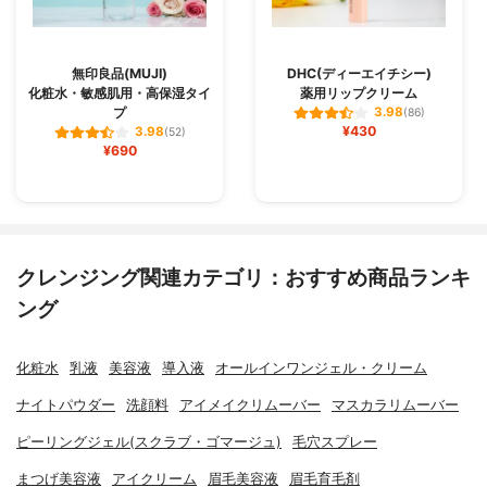
無印良品(MUJI)
DHC(ディーエイチシー)
化粧水・敏感肌用・高保湿タイ
薬用リップクリーム
プ
3.98
(86)
¥430
3.98
(52)
¥690
クレンジング関連カテゴリ：おすすめ商品ランキ
ング
化粧水
乳液
美容液
導入液
オールインワンジェル・クリーム
ナイトパウダー
洗顔料
アイメイクリムーバー
マスカラリムーバー
ピーリングジェル(スクラブ・ゴマージュ)
毛穴スプレー
まつげ美容液
アイクリーム
眉毛美容液
眉毛育毛剤