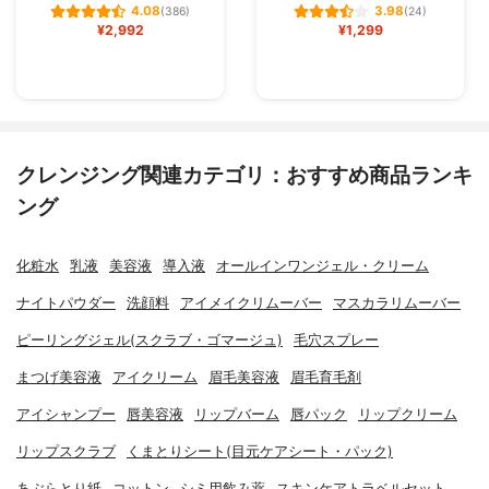
4.08
3.98
(386)
(24)
¥2,992
¥1,299
クレンジング関連カテゴリ：おすすめ商品ランキ
ング
化粧水
乳液
美容液
導入液
オールインワンジェル・クリーム
ナイトパウダー
洗顔料
アイメイクリムーバー
マスカラリムーバー
ピーリングジェル(スクラブ・ゴマージュ)
毛穴スプレー
まつげ美容液
アイクリーム
眉毛美容液
眉毛育毛剤
アイシャンプー
唇美容液
リップバーム
唇パック
リップクリーム
リップスクラブ
くまとりシート(目元ケアシート・パック)
あぶらとり紙
コットン
シミ用飲み薬
スキンケアトラベルセット