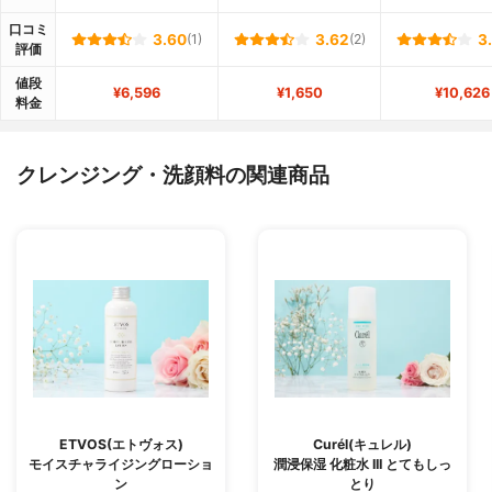
口コミ
3.60
(1)
3.62
(2)
3
評価
値段
¥6,596
¥1,650
¥10,626
料金
クレンジング・洗顔料の関連商品
ETVOS(エトヴォス)
Curél(キュレル)
モイスチャライジングローショ
潤浸保湿 化粧水 III とてもしっ
ン
とり