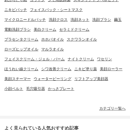
ニキビパッチ
フェイスパック・シートマスク
マイクロニードルパッチ
洗顔クロス
洗顔ネット
洗顔ブラシ
繭玉
電動洗顔ブラシ
美白クリーム
セラミドクリーム
プラセンタクリーム
ホホバオイル
スクワランオイル
ローズヒップオイル
マルラオイル
フェイスクリーム・ジェル・バーム
ナイトクリーム
ワセリン
ほうれい線クリーム
シワ改善クリーム
ニキビ塗り薬
美顔ローラー
美顔スチーマー
ウォーターピーリング
リフトアップ美顔器
小顔ベルト
毛穴吸引器
かっさプレート
カテゴリ一覧へ
よく見られている人気おすすめ記事