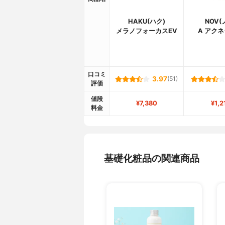
HAKU(ハク)
NOV(
メラノフォーカスEV
A アク
口コミ
3.97
(51)
評価
値段
¥7,380
¥1,2
料金
基礎化粧品の関連商品