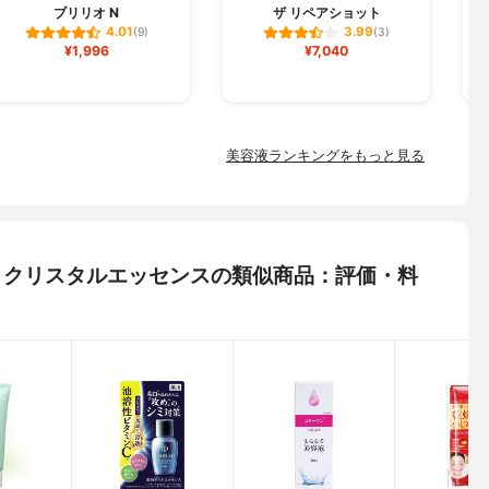
ブリリオ N
ザ リペアショット
フ
4.01
3.99
(9)
(3)
¥1,996
¥7,040
美容液ランキングをもっと見る
ール) クリスタルエッセンスの類似商品：評価・料