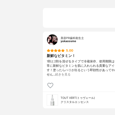
美容PR歯科衛生士
yukacosme
5.00
新鮮なビタミン！
1剤と2剤を混ぜるタイプで冷蔵保存、使用期限は
常に新鮮なビタミンを肌に入れられる貴重なアイ
す！塗ったらハリが出るという即効性があってや
せん…
続きを見る
TOUT VERT(トゥヴェール)
クリスタルエッセンス