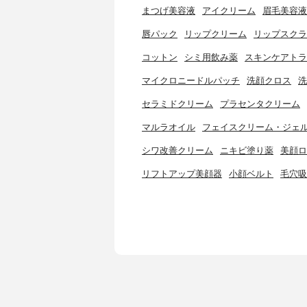
まつげ美容液
アイクリーム
眉毛美容液
唇パック
リップクリーム
リップスクラ
コットン
シミ用飲み薬
スキンケアトラ
マイクロニードルパッチ
洗顔クロス
洗
セラミドクリーム
プラセンタクリーム
マルラオイル
フェイスクリーム・ジェ
シワ改善クリーム
ニキビ塗り薬
美顔ロ
リフトアップ美顔器
小顔ベルト
毛穴吸