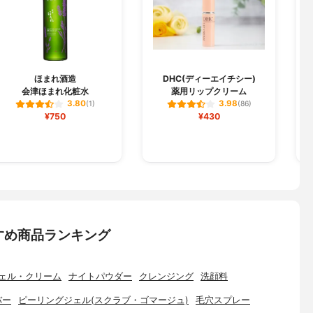
ほまれ酒造
DHC(ディーエイチシー)
会津ほまれ化粧水
薬用リップクリーム
ビ
3.80
3.98
(1)
(86)
¥750
¥430
すめ商品ランキング
ェル・クリーム
ナイトパウダー
クレンジング
洗顔料
バー
ピーリングジェル(スクラブ・ゴマージュ)
毛穴スプレー