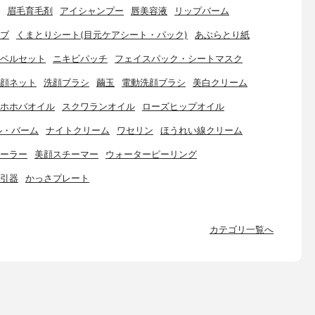
眉毛育毛剤
アイシャンプー
唇美容液
リップバーム
ブ
くまとりシート(目元ケアシート・パック)
あぶらとり紙
ベルセット
ニキビパッチ
フェイスパック・シートマスク
顔ネット
洗顔ブラシ
繭玉
電動洗顔ブラシ
美白クリーム
ホホバオイル
スクワランオイル
ローズヒップオイル
ル・バーム
ナイトクリーム
ワセリン
ほうれい線クリーム
ーラー
美顔スチーマー
ウォーターピーリング
引器
かっさプレート
カテゴリ一覧へ