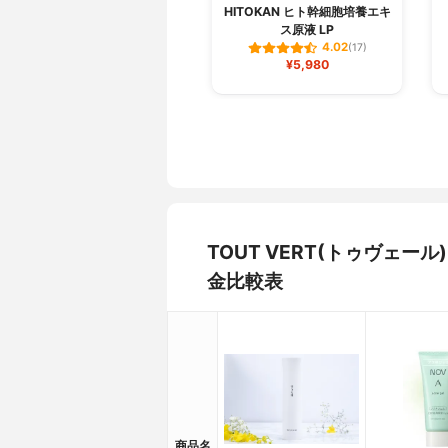
HITOKAN ヒト幹細胞培養エキ
ス原液 LP
4.02
(17)
¥5,980
TOUT VERT(トゥヴェ
金比較表
商品名