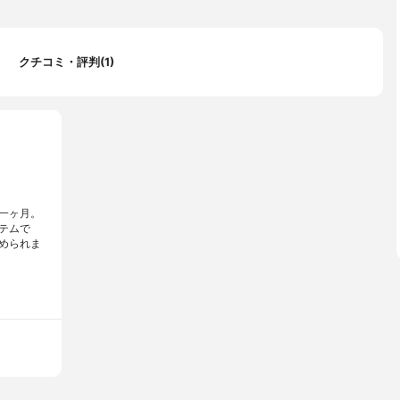
クチコミ・評判(1)
一ヶ月。
テムで
められま