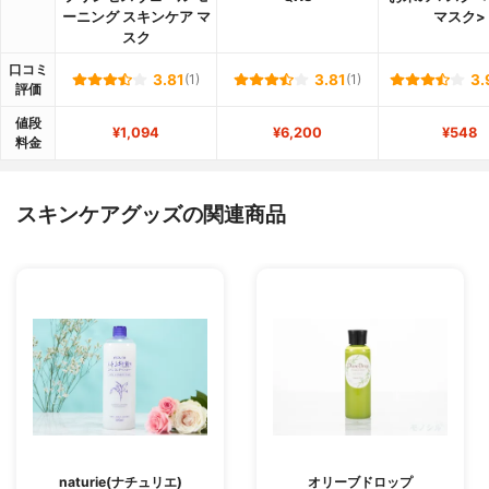
ーニング スキンケア マ
マスク>
スク
口コミ
3.81
(1)
3.81
(1)
3.
評価
値段
¥1,094
¥6,200
¥548
料金
スキンケアグッズの関連商品
naturie(ナチュリエ)
オリーブドロップ