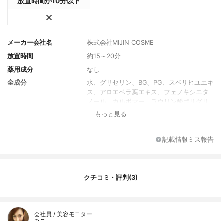
放置時間が10分以下
メーカー会社名
株式会社MIJIN COSME
放置時間
約15～20分
薬用成分
なし
全成分
水、グリセリン、BG、PG、スベリヒユエキ
ス、アロエベラ葉エキス、フェノキシエタ
ノール、カルボマー、ラウリン酸ポリグリ
セリル-10、アルギニン、ハマメリス葉水、
もっと見る
ベタイン、アラントイン、ヒドロキシアセ
トフェノン、グリチルリチン酸2K、イミノ
ジコハク酸4Na、エチルヘキシルグリセリ
記載情報ミス報告
ン、ヒドロキシエチルセルロース、香料、1,
2-ヘキサンジオール、ヒアルロン酸Na、メ
チルトリエトキシシラン、金、ブチルフェ
ニルメチルプロピオナール
クチコミ・評判(3)
内容量
23g×1枚
香り
香料使用
会社員 / 美容モニター
製造国
韓国
みこ