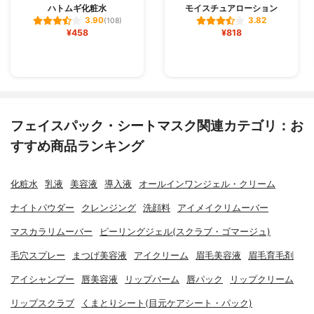
ハトムギ化粧水
モイスチュアローション
3.90
3.82
(108)
¥458
¥818
フェイスパック・シートマスク関連カテゴリ：お
すすめ商品ランキング
化粧水
乳液
美容液
導入液
オールインワンジェル・クリーム
ナイトパウダー
クレンジング
洗顔料
アイメイクリムーバー
マスカラリムーバー
ピーリングジェル(スクラブ・ゴマージュ)
毛穴スプレー
まつげ美容液
アイクリーム
眉毛美容液
眉毛育毛剤
アイシャンプー
唇美容液
リップバーム
唇パック
リップクリーム
リップスクラブ
くまとりシート(目元ケアシート・パック)