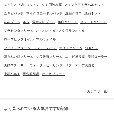
あぶらとり紙
コットン
シミ用飲み薬
スキンケアトラベルセット
ニキビパッチ
マイクロニードルパッチ
洗顔クロス
洗顔ネット
洗顔ブラシ
繭玉
電動洗顔ブラシ
美白クリーム
セラミドクリーム
プラセンタクリーム
ホホバオイル
スクワランオイル
ローズヒップオイル
マルラオイル
フェイスクリーム・ジェル・バーム
ナイトクリーム
ワセリン
ほうれい線クリーム
シワ改善クリーム
ニキビ塗り薬
美顔ローラー
美顔スチーマー
ウォーターピーリング
リフトアップ美顔器
小顔ベルト
毛穴吸引器
かっさプレート
カテゴリ一覧へ
よく見られている人気おすすめ記事