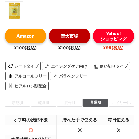
Yahoo!
Amazon
楽天市場
ショッピング
¥100(税込)
¥100(税込)
¥95(税込)
シートタイプ
エイジングケア向け
使い切りタイプ
アルコールフリー
パラベンフリー
ヒアルロン酸配合
普通肌
敏感肌
乾燥肌
混合肌
オイリー肌
オフ時の洗顔不要
濡れた手で使える
毎日使える