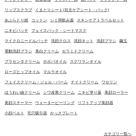
リップスクラブ
くまとりシート(目元ケアシート・パック)
あぶらとり紙
コットン
シミ用飲み薬
スキンケアトラベルセット
ニキビパッチ
フェイスパック・シートマスク
マイクロニードルパッチ
洗顔クロス
洗顔ネット
洗顔ブラシ
繭玉
電動洗顔ブラシ
美白クリーム
セラミドクリーム
プラセンタクリーム
ホホバオイル
スクワランオイル
ローズヒップオイル
マルラオイル
フェイスクリーム・ジェル・バーム
ナイトクリーム
ワセリン
ほうれい線クリーム
シワ改善クリーム
ニキビ塗り薬
美顔ローラー
美顔スチーマー
ウォーターピーリング
リフトアップ美顔器
小顔ベルト
毛穴吸引器
かっさプレート
カテゴリ一覧へ