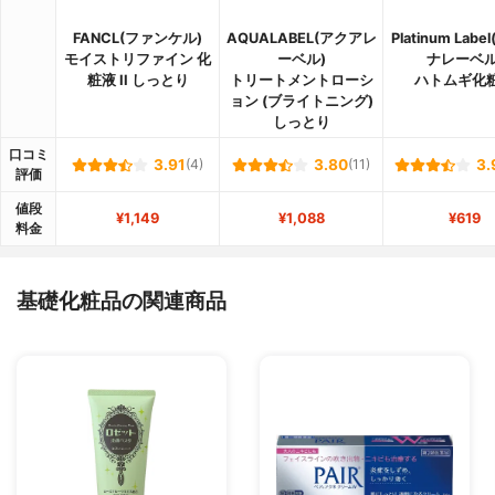
FANCL(ファンケル)
AQUALABEL(アクアレ
Platinum Lab
モイストリファイン 化
ーベル)
ナレーベル
粧液 II しっとり
トリートメントローシ
ハトムギ化
ョン (ブライトニング)
しっとり
口コミ
3.91
(4)
3.80
(11)
3.
評価
値段
¥1,149
¥1,088
¥619
料金
基礎化粧品の関連商品