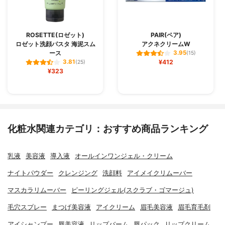
ROSETTE(ロゼット)
PAIR(ペア)
ロゼット洗顔パスタ 海泥スム
アクネクリームW
ース
3.95
(15)
¥412
3.81
(25)
¥323
化粧水関連カテゴリ：おすすめ商品ランキング
乳液
美容液
導入液
オールインワンジェル・クリーム
ナイトパウダー
クレンジング
洗顔料
アイメイクリムーバー
マスカラリムーバー
ピーリングジェル(スクラブ・ゴマージュ)
毛穴スプレー
まつげ美容液
アイクリーム
眉毛美容液
眉毛育毛剤
アイシャンプー
唇美容液
リップバーム
唇パック
リップクリーム