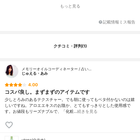
香り
-
もっと見る
対象年代
全年代
薬用成分
-
記載情報ミス報告
全成分
水、エタノール、アロエベラ葉エキス、ク
エン酸Ｎａ、ミネラルオイル、ＢＧ、セタ
ノール、パラフィン、セテス‐２５、メチル
クチコミ・評判(1)
パラベン、ブチルパラベン、香料、黄２０
３、青１
メモリーオイルコーディネーター / 占い…
じゅえる・あみ
4.00
コスパ良し。まずまずのアイテムです
少しとろみのあるテクスチャー。でも朝に使ってもベタ付かないのは嬉
しいですね。アロエエキスのお陰か、とてもすっきりとした使用感で
す。お値段もリーズナブルで、「化粧…
続きを見る
utena(ウテナ)