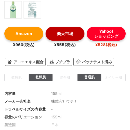
Yahoo!
Amazon
楽天市場
ショッピング
¥960(税込)
¥555(税込)
¥528(税込)
アロエエキス配合
プチプラ
パッチテスト済み
乾燥肌
普通肌
敏感肌
混合肌
オイリー肌
内容量
155ml
メーカー会社名
株式会社ウテナ
トラベルサイズの内容量
-
容量のバリエーション
155ml
製造国
日本