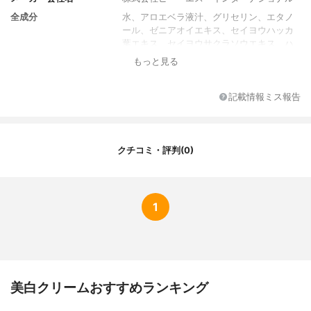
全成分
水、アロエベラ液汁、グリセリン、エタノ
ール、ゼニアオイエキス、セイヨウハッカ
葉エキス、セイヨウサクラソウエキス、ハ
ゴロモグサエキス、ベロニカオフィシナリ
もっと見る
スエキス、メリッサ葉エキス、セイヨウノ
コギリソウエキス、オリーブ油脂肪酸セテ
アリル、オリーブ油脂肪酸ソルビタン、ア
記載情報ミス報告
ーモンド油、セテアリルアルコール、オリ
ーブ油、月見草油、トウキンセンカ花エキ
ス、ダイズ油、イチョウ葉エキス、キウイ
エキス、カンゾウ根エキス、マグワ根皮エ
クチコミ・評判(0)
キス、チャ葉エキス、マイカ、酸化チタ
ン、香料、キサンタンガム、クエン酸、ロ
ーズマリー葉エキス、デヒドロ酢酸、ベン
ジルアルコール
1
香り
-
SPF値
-
PA値
-
ブランド所在国
ニュージーランド
美白クリームおすすめランキング
初回限定価格
-