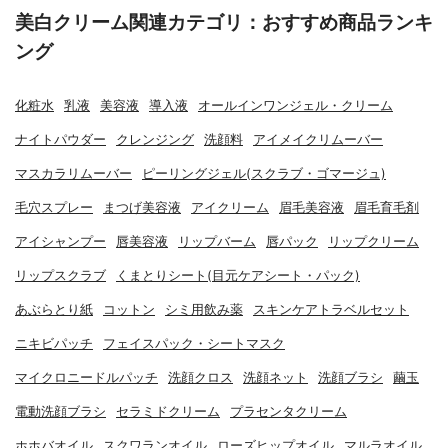
美白クリーム関連カテゴリ：おすすめ商品ランキ
ング
化粧水
乳液
美容液
導入液
オールインワンジェル・クリーム
ナイトパウダー
クレンジング
洗顔料
アイメイクリムーバー
マスカラリムーバー
ピーリングジェル(スクラブ・ゴマージュ)
毛穴スプレー
まつげ美容液
アイクリーム
眉毛美容液
眉毛育毛剤
アイシャンプー
唇美容液
リップバーム
唇パック
リップクリーム
リップスクラブ
くまとりシート(目元ケアシート・パック)
あぶらとり紙
コットン
シミ用飲み薬
スキンケアトラベルセット
ニキビパッチ
フェイスパック・シートマスク
マイクロニードルパッチ
洗顔クロス
洗顔ネット
洗顔ブラシ
繭玉
電動洗顔ブラシ
セラミドクリーム
プラセンタクリーム
ホホバオイル
スクワランオイル
ローズヒップオイル
マルラオイル