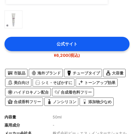
公式サイト
¥6,200(税込)
市販品
海外ブランド
チューブタイプ
大容量
美白向け
シミ・そばかすに
トーンアップ効果
ハイドロキノン配合
合成着色料フリー
合成香料フリー
ノンシリコン
添加物少なめ
内容量
50ml
薬用成分
-
メーカー会社名
株式会社ピー・エス・インターナショナル