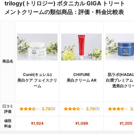
trilogy(トリロジー) ボタニカル GIGA トリート
メントクリームの類似商品：評価・料金比較表
商品名
Curél(キュレル)
CHIFURE
肌ラボ(HADAL
美白ケア フェイスクリ
美白クリーム AR
白潤プレミアム
ーム
透美白クリ
口コミ
3.79
(3)
3.79
(3)
3
評価
値段
¥1,924
¥1,089
¥1,205
料金