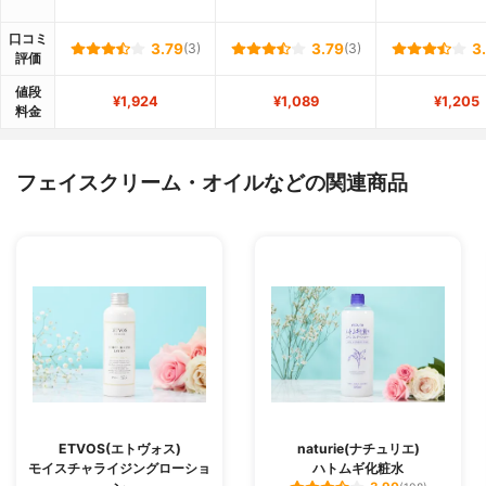
口コミ
3.79
(3)
3.79
(3)
3
評価
値段
¥1,924
¥1,089
¥1,205
料金
フェイスクリーム・オイルなどの関連商品
ETVOS(エトヴォス)
naturie(ナチュリエ)
モイスチャライジングローショ
ハトムギ化粧水