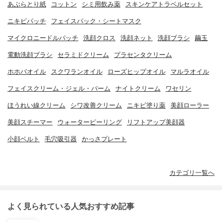
あぶらとり紙
コットン
シミ用飲み薬
スキンケアトラベルセット
ニキビパッチ
フェイスパック・シートマスク
マイクロニードルパッチ
洗顔クロス
洗顔ネット
洗顔ブラシ
繭玉
電動洗顔ブラシ
セラミドクリーム
プラセンタクリーム
ホホバオイル
スクワランオイル
ローズヒップオイル
マルラオイル
フェイスクリーム・ジェル・バーム
ナイトクリーム
ワセリン
ほうれい線クリーム
シワ改善クリーム
ニキビ塗り薬
美顔ローラー
美顔スチーマー
ウォーターピーリング
リフトアップ美顔器
小顔ベルト
毛穴吸引器
かっさプレート
カテゴリ一覧へ
よく見られている人気おすすめ記事