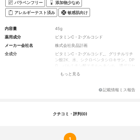
パラベンフリー
添加物少なめ
アレルギーテスト済み
敏感肌向け
内容量
45g
薬用成分
ビタミンC・2-グルコシド
メーカー会社名
株式会社良品計画
全成分
ビタミンC・2-グルコシド_、グリチルリチ
ン酸2K、水、シクロペンタシロキサン、DP
G、パルミチン酸エチルヘキシル、濃グリセ
リン、1,2-ペンタンジオール、オリブ油、ベ
もっと見る
ヘニルアルコール、ミツロウ、親油型ステ
アリン酸グリセリル、メタクリロイルオキ
シエチルホスホリルコリン・メタクリル酸
記載情報ミス報告
ブチル共重合体液、ヒアルロン酸Na-2、チ
ンピエキス、ユーカリエキス、グレープフ
ルーツエキス、スベリヒユエキス、米糠抽
出物水解液A、POPメチルグルコシド、POE
クチコミ・評判(0)
メチルグルコシド、BG、グリセリンエチル
ヘキシルエーテル、天然ビタミンE、ステア
リン酸PEG、ステアリン酸POEソルビタ
ン、水酸化K、クエン酸、クエン酸Na、フ
1