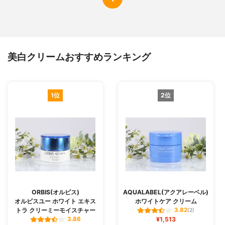
ェノキシエタノール
香り
無香料
SPF値
-
PA値
-
美白クリームおすすめランキング
ブランド所在国
日本
初回限定価格
-
1位
2位
ORBIS(オルビス)
AQUALABEL(アクアレーベル)
オルビスユー ホワイト エキス
ホワイトケア クリーム
トラ クリーミーモイスチャー
3.82
(2)
¥1,513
3.86