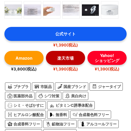
公式サイト
¥1,390(税込)
Yahoo!
Amazon
楽天市場
ショッピング
¥3,800(税込)
¥1,390(税込)
¥1,390(税込)
プチプラ
市販品
国産ブランド
ジャータイプ
医薬部外品
シワ対策
美白向け
シミ・そばかすに
ビタミンC誘導体配合
ヒアルロン酸配合
無香料
合成着色料フリー
合成香料フリー
鉱物油フリー
アルコールフリー