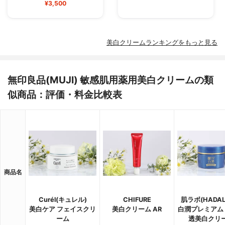
¥3,500
美白クリームランキングをもっと見る
無印良品(MUJI) 敏感肌用薬用美白クリームの類
似商品：評価・料金比較表
商品名
Curél(キュレル)
CHIFURE
肌ラボ(HADAL
美白ケア フェイスクリ
美白クリーム AR
白潤プレミアム
ーム
透美白クリ