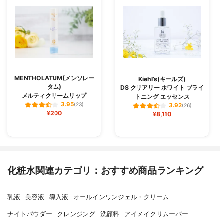
MENTHOLATUM(メンソレー
Kiehl’s(キールズ)
タム)
DS クリアリー ホワイト ブライ
メルティクリームリップ
トニング エッセンス
3.95
(23)
3.92
(26)
¥200
¥8,110
化粧水関連カテゴリ：おすすめ商品ランキング
乳液
美容液
導入液
オールインワンジェル・クリーム
ナイトパウダー
クレンジング
洗顔料
アイメイクリムーバー