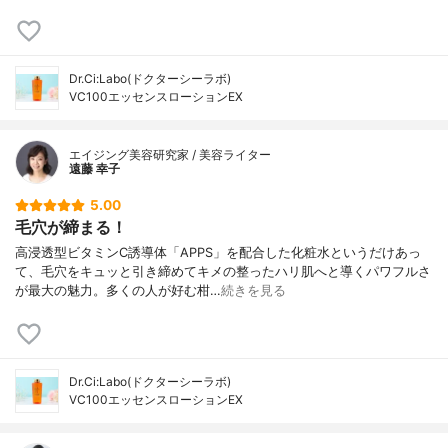
Dr.Ci:Labo(ドクターシーラボ)
VC100エッセンスローションEX
エイジング美容研究家 / 美容ライター
遠藤 幸子
5.00
毛穴が締まる！
高浸透型ビタミンC誘導体「APPS」を配合した化粧水というだけあっ
て、毛穴をキュッと引き締めてキメの整ったハリ肌へと導くパワフルさ
が最大の魅力。多くの人が好む柑…
続きを見る
Dr.Ci:Labo(ドクターシーラボ)
VC100エッセンスローションEX