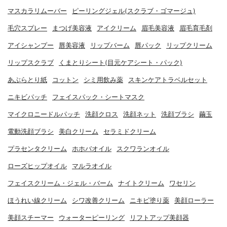
マスカラリムーバー
ピーリングジェル(スクラブ・ゴマージュ)
毛穴スプレー
まつげ美容液
アイクリーム
眉毛美容液
眉毛育毛剤
アイシャンプー
唇美容液
リップバーム
唇パック
リップクリーム
リップスクラブ
くまとりシート(目元ケアシート・パック)
あぶらとり紙
コットン
シミ用飲み薬
スキンケアトラベルセット
ニキビパッチ
フェイスパック・シートマスク
マイクロニードルパッチ
洗顔クロス
洗顔ネット
洗顔ブラシ
繭玉
電動洗顔ブラシ
美白クリーム
セラミドクリーム
プラセンタクリーム
ホホバオイル
スクワランオイル
ローズヒップオイル
マルラオイル
フェイスクリーム・ジェル・バーム
ナイトクリーム
ワセリン
ほうれい線クリーム
シワ改善クリーム
ニキビ塗り薬
美顔ローラー
美顔スチーマー
ウォーターピーリング
リフトアップ美顔器