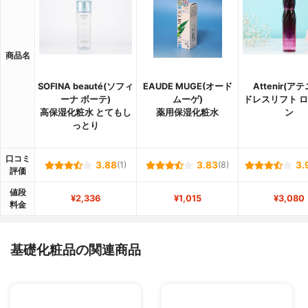
商品名
SOFINA beauté(ソフィ
EAUDE MUGE(オード
Attenir(ア
ーナ ボーテ)
ムーゲ)
ドレスリフト 
高保湿化粧水 とてもし
薬用保湿化粧水
ン
っとり
口コミ
3.88
(1)
3.83
(8)
3.
評価
値段
¥2,336
¥1,015
¥3,080
料金
基礎化粧品の関連商品