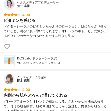
ヘルスメディアプロデューサー
荒井 志保
4.00
ビタミンを感じる
ドクターシーラボのビタミンたっぷりのローション。肌にたっぷり使っ
ていると、明るい肌へ導いてくれます。オレンジのボトルも、元気が出
るビタミンカラーなのもわかりやす…
続きを見る
Dr.Ci:Labo(ドクターシーラボ)
VC100エッセンスローションEX
クリエイター / 美容家
岡本 麻里
4.00
内側から肌をぷるんと潤してくれる
グレープフルーツとオレンジの精油による、さわやかな柑橘系の香り
で、付け心地も抜群。肌の内側までしっかり浸透し、内側から肌をぷる
ん！と潤わせてくれるイメージです。…
続きを見る