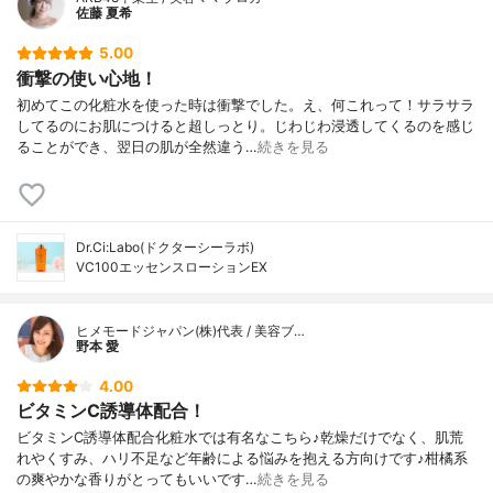
佐藤 夏希
5.00
衝撃の使い心地！
初めてこの化粧水を使った時は衝撃でした。え、何これって！サラサラ
してるのにお肌につけると超しっとり。じわじわ浸透してくるのを感じ
ることができ、翌日の肌が全然違う…
続きを見る
Dr.Ci:Labo(ドクターシーラボ)
VC100エッセンスローションEX
ヒメモードジャパン(株)代表 / 美容ブ…
野本 愛
4.00
ビタミンC誘導体配合！
ビタミンC誘導体配合化粧水では有名なこちら♪乾燥だけでなく、肌荒
れやくすみ、ハリ不足など年齢による悩みを抱える方向けです♪柑橘系
の爽やかな香りがとってもいいです…
続きを見る