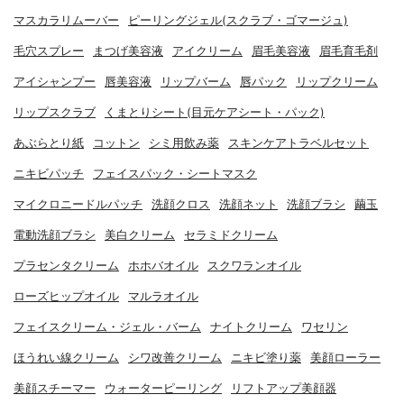
マスカラリムーバー
ピーリングジェル(スクラブ・ゴマージュ)
毛穴スプレー
まつげ美容液
アイクリーム
眉毛美容液
眉毛育毛剤
アイシャンプー
唇美容液
リップバーム
唇パック
リップクリーム
リップスクラブ
くまとりシート(目元ケアシート・パック)
あぶらとり紙
コットン
シミ用飲み薬
スキンケアトラベルセット
ニキビパッチ
フェイスパック・シートマスク
マイクロニードルパッチ
洗顔クロス
洗顔ネット
洗顔ブラシ
繭玉
電動洗顔ブラシ
美白クリーム
セラミドクリーム
プラセンタクリーム
ホホバオイル
スクワランオイル
ローズヒップオイル
マルラオイル
フェイスクリーム・ジェル・バーム
ナイトクリーム
ワセリン
ほうれい線クリーム
シワ改善クリーム
ニキビ塗り薬
美顔ローラー
美顔スチーマー
ウォーターピーリング
リフトアップ美顔器