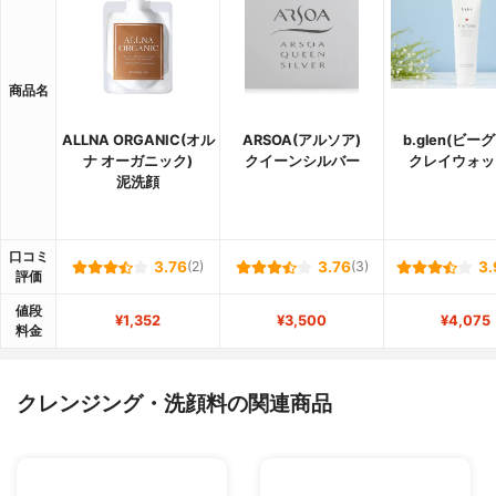
商品名
ALLNA ORGANIC(オル
ARSOA(アルソア)
b.glen(ビー
ナ オーガニック)
クイーンシルバー
クレイウォッ
泥洗顔
口コミ
3.76
(2)
3.76
(3)
3.
評価
値段
¥1,352
¥3,500
¥4,075
料金
クレンジング・洗顔料の関連商品