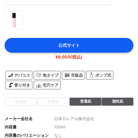
公式サイト
¥6,050(税込)
デパコス
泡タイプ
市販品
ポンプ式
香り付き
毛穴ケア
普通肌
脂性肌
敏感肌
乾燥肌
メーカー会社名
日本ロレアル株式会社
内容量
150ml
内容量のバリエーション
なし