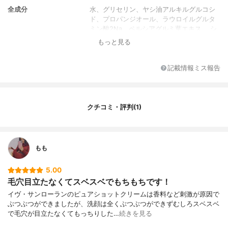
全成分
水、グリセリン、ヤシ油アルキルグルコシ
ド、プロパンジオール、ラウロイルグルタ
ミン酸2Na、ペルシアグルミ葉エキス、 シ
ングルタミン酸Na、フサフジ宇津木エキ
もっと見る
ス、ココイルグルタミン酸Na、タチジャコ
ウソウエキス、ラウリン酸スクロース、ク
エン酸、ゼニアオイ花エキス、カプリン酸
記載情報ミス報告
ポリグリセリル-4、ソルビン酸K、安息香酸
Na、サリチル酸、ベンジルアルコール、香
料
クチコミ・評判(1)
もも
5.00
毛穴目立たなくてスベスベでもちもちです！
イヴ・サンローランのピュアショットクリームは香料など刺激が原因で
ぶつぶつができましたが、洗顔は全くぶつぶつができずむしろスベスベ
で毛穴が目立たなくてもっちりした…
続きを見る