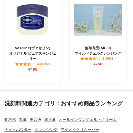
Vaseline(ヴァセリン)
無印良品(MUJI)
オリジナル ピュアスキンジェ
マイルドジェルクレンジング
リー
3.98
(21)
¥750
3.84
(58)
¥495
洗顔料関連カテゴリ：おすすめ商品ランキング
化粧水
乳液
美容液
導入液
オールインワンジェル・クリーム
ナイトパウダー
クレンジング
アイメイクリムーバー