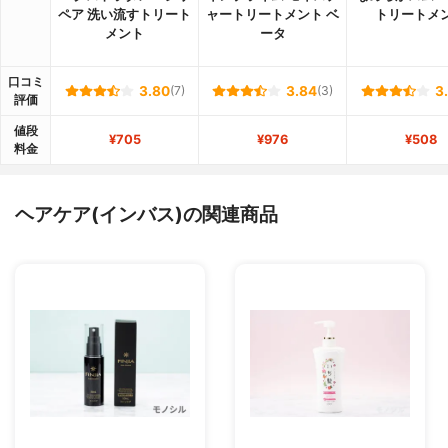
ペア 洗い流すトリート
ャートリートメント ベ
トリートメ
メント
ータ
口コミ
3.80
(7)
3.84
(3)
3
評価
値段
¥705
¥976
¥508
料金
ヘアケア(インバス)の関連商品