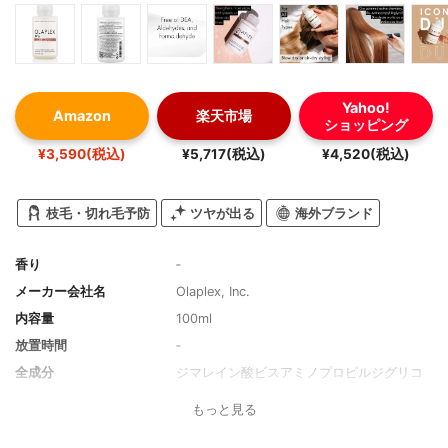
Yahoo!
Amazon
楽天市場
ショッピング
¥3,590(税込)
¥5,717(税込)
¥4,520(税込)
枝毛・切れ毛予防
ツヤが出る
海外ブランド
香り
‐
メーカー会社名
Olaplex, Inc.
内容量
100ml
放置時間
‐
全成分
ジマレイン酸ビスアミノプロピルジグリコ
ール、他
もっと見る