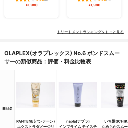
(9)
(18)
¥1,980
¥1,980
トリートメントランキングをもっと見る
OLAPLEX(オラプレックス) No.6 ボンドスムー
サーの類似商品：評価・料金比較表
商品名
PANTENE(パンテーン)
napla(ナプラ)
いち髪(ICHIK
エクストラダメージリ
インプライム モイスチ
なめらかスムー