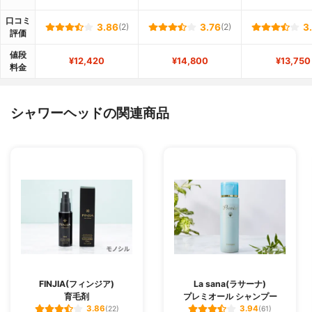
口コミ
3.86
(2)
3.76
(2)
3
評価
値段
¥12,420
¥14,800
¥13,750
料金
シャワーヘッドの関連商品
FINJIA(フィンジア)
La sana(ラサーナ)
育毛剤
プレミオール シャンプー
3.86
3.94
(22)
(61)