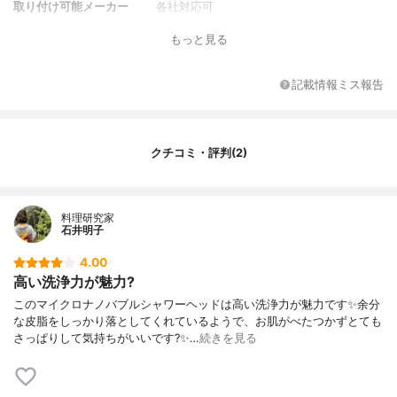
取り付け可能メーカー
各社対応可
付属品
取り付けアダプター(KVK・MYM・ガスタ
もっと見る
ー)、カートリッジ
記載情報ミス報告
クチコミ・評判(2)
料理研究家
石井明子
4.00
高い洗浄力が魅力?
このマイクロナノバブルシャワーヘッドは高い洗浄力が魅力です✨余分
な皮脂をしっかり落としてくれているようで、お肌がべたつかずとても
さっぱりして気持ちがいいです?✨…
続きを見る