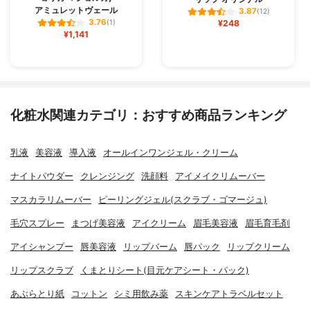
アミュレットヴェール
3.87
(12)
3.76
(1)
¥248
¥1,141
化粧水関連カテゴリ：おすすめ商品ランキング
乳液
美容液
導入液
オールインワンジェル・クリーム
ナイトパウダー
クレンジング
洗顔料
アイメイクリムーバー
マスカラリムーバー
ピーリングジェル(スクラブ・ゴマージュ)
毛穴スプレー
まつげ美容液
アイクリーム
眉毛美容液
眉毛育毛剤
アイシャンプー
唇美容液
リップバーム
唇パック
リップクリーム
リップスクラブ
くまとりシート(目元ケアシート・パック)
あぶらとり紙
コットン
シミ用飲み薬
スキンケアトラベルセット