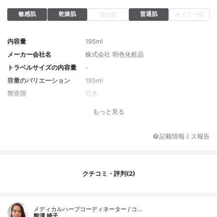
敏感肌
乾燥肌
普通肌
混合肌
オイリー肌
内容量
195ml
メーカー会社名
株式会社 明色化粧品
トラベルサイズの内容量
-
容量のバリエーション
195ml
製造国
日本
香り
無香料
もっと見る
対象年代
全年代
薬用成分
-
記載情報ミス報告
全成分
水、グリセリン、BG、DPG、ツボクサ葉エ
キス、バオバブ種子油、加水分解バオバブ
エキス、ワサビノキ種子エキス、ワサビノ
クチコミ・評判(2)
キ種子油、チョウジエキス、チョウジ葉
油、ユーカリ葉油、セラミドNP、セラミド
NG、セラミドAP、ヒアルロン酸Na、バリ
ン、セリン、グリシン、アルギニン、アス
メディカルハーブコーディネーター / コ…
パラギン酸、PCA、アラニン、トレオニ
熊澤 靖子