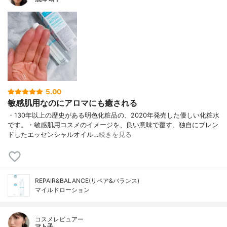
ン、プロリン、ヒスチジン、フェニルアラ
ニン、PCA-Na、イソロイシン、異性化糖、
乳酸Na、オレンジ果皮油、ベルガモット果
実油、レモン果実油、ライム油、レモング
ラス油、ローズマリー葉油、ラベンダー
油、メボウキ油、ショウズク種子油、ビタ
ーオレンジ葉/枝油、アオモジ果実油、カナ
リヤノキ樹脂油、コリアンダー果実油、ニ
オイテンジクアオイ油、PEG-150、ベタイ
ン、PEG-60水添ヒマシ油、フェノキシエタ
5.00
ノール、エチルヘキシルグリセリン、クエ
敏感肌用なのにアロマにも癒される
ン酸Na、グリチルリチン酸2K、EDTA-2N
・130年以上の歴史がある明色化粧品の、2020年発売した優しい化粧水
a、クエン酸、キサンタンガム、水添レシチ
です。・敏感肌用コスメのイメージを、良い意味で覆す、独自にブレン
ン、ダイズステロール、リン酸2Na、カル
ドしたエッセンシャルオイル…
続きを見る
ボマー、オリゴペプチド-56アミドPEG-75
メチルエーテル、パルミチン酸
REPAIR&BALANCE(リペア&バランス)
マイルドローション
コスメレビュアー
マト子