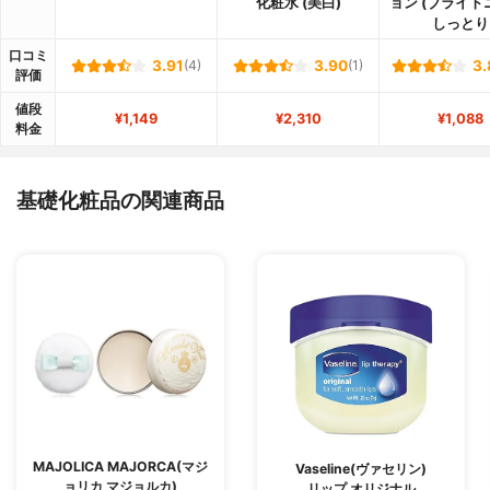
化粧水 (美白)
ョン (ブライト
しっとり
口コミ
3.91
(4)
3.90
(1)
3.
評価
値段
¥1,149
¥2,310
¥1,088
料金
基礎化粧品の関連商品
MAJOLICA MAJORCA(マジ
Vaseline(ヴァセリン)
ョリカ マジョルカ)
リップ オリジナル