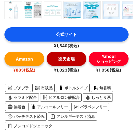
公式サイト
¥1,540(税込)
Yahoo!
Amazon
楽天市場
ショッピング
¥883(税込)
¥1,023(税込)
¥1,058(税込)
プチプラ
市販品
ボトルタイプ
無香料
セラミド配合
ヒアルロン酸配合
しっとり系
無着色
アルコールフリー
パラベンフリー
パッチテスト済み
アレルギーテスト済み
ノンコメドジェニック