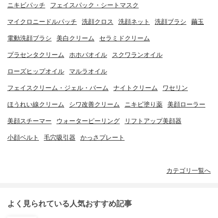
ニキビパッチ
フェイスパック・シートマスク
マイクロニードルパッチ
洗顔クロス
洗顔ネット
洗顔ブラシ
繭玉
電動洗顔ブラシ
美白クリーム
セラミドクリーム
プラセンタクリーム
ホホバオイル
スクワランオイル
ローズヒップオイル
マルラオイル
フェイスクリーム・ジェル・バーム
ナイトクリーム
ワセリン
ほうれい線クリーム
シワ改善クリーム
ニキビ塗り薬
美顔ローラー
美顔スチーマー
ウォーターピーリング
リフトアップ美顔器
小顔ベルト
毛穴吸引器
かっさプレート
カテゴリ一覧へ
よく見られている人気おすすめ記事