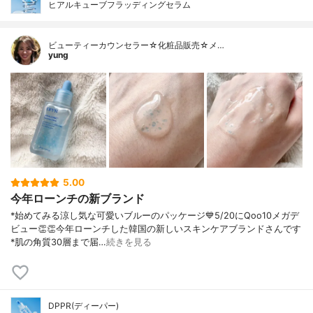
ヒアルキューブフラッディングセラム
ビューティーカウンセラー☆化粧品販売☆メ…
yung
5.00
今年ローンチの新ブランド
*始めてみる涼し気な可愛いブルーのパッケージ💙5/20にQoo10メガデ
ビュー👏👏今年ローンチした韓国の新しいスキンケアブランドさんです
⁡*肌の角質30層まで届…
続きを見る
DPPR(ディーパー)