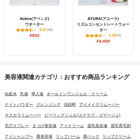
Avène(アベンヌ)
AYURA(アユーラ)
ウオーター
リズムコンセントレートウォー
ター
3.81
(86)
¥950
3.99
(8)
¥4,400
美容液関連カテゴリ：おすすめ商品ランキング
化粧水
乳液
導入液
オールインワンジェル・クリーム
ナイトパウダー
クレンジング
洗顔料
アイメイクリムーバー
マスカラリムーバー
ピーリングジェル(スクラブ・ゴマージュ)
毛穴スプレー
まつげ美容液
アイクリーム
眉毛美容液
眉毛育毛剤
アイシャンプー
唇美容液
リップバーム
唇パック
リップクリーム