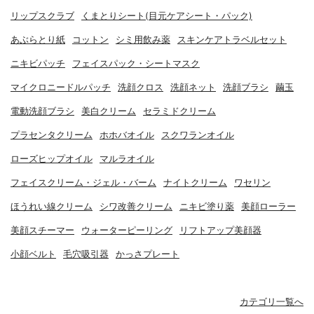
リップスクラブ
くまとりシート(目元ケアシート・パック)
あぶらとり紙
コットン
シミ用飲み薬
スキンケアトラベルセット
ニキビパッチ
フェイスパック・シートマスク
マイクロニードルパッチ
洗顔クロス
洗顔ネット
洗顔ブラシ
繭玉
電動洗顔ブラシ
美白クリーム
セラミドクリーム
プラセンタクリーム
ホホバオイル
スクワランオイル
ローズヒップオイル
マルラオイル
フェイスクリーム・ジェル・バーム
ナイトクリーム
ワセリン
ほうれい線クリーム
シワ改善クリーム
ニキビ塗り薬
美顔ローラー
美顔スチーマー
ウォーターピーリング
リフトアップ美顔器
小顔ベルト
毛穴吸引器
かっさプレート
カテゴリ一覧へ