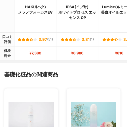
HAKU(ハク)
IPSA(イプサ)
Lumice(ルミ
メラノフォーカスEV
ホワイトプロセス エッ
美白オイルエッ
センス OP
口コミ
3.97
(51)
3.81
(1)
3
評価
値段
¥7,380
¥6,980
¥816
料金
基礎化粧品の関連商品