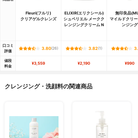
Fleuri(フルリ)
ELIXIR(エリクシール)
無印良品(MU
クリアゲルクレンズ
シュペリエル メークク
マイルドクリー
レンジングクリーム N
ンジング
口コミ
3.80
(26)
3.82
(1)
3
評価
値段
¥3,559
¥2,190
¥990
料金
クレンジング・洗顔料の関連商品