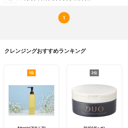
1
クレンジングおすすめランキング
1位
2位
Attenir(アテニア)
DUO(デュオ)