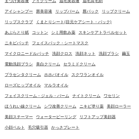
まつげ美容液
アイクリーム
眉毛美容液
眉毛育毛剤
アイシャンプー
唇美容液
リップバーム
唇パック
リップクリーム
リップスクラブ
くまとりシート(目元ケアシート・パック)
あぶらとり紙
コットン
シミ用飲み薬
スキンケアトラベルセット
ニキビパッチ
フェイスパック・シートマスク
マイクロニードルパッチ
洗顔クロス
洗顔ネット
洗顔ブラシ
繭玉
電動洗顔ブラシ
美白クリーム
セラミドクリーム
プラセンタクリーム
ホホバオイル
スクワランオイル
ローズヒップオイル
マルラオイル
フェイスクリーム・ジェル・バーム
ナイトクリーム
ワセリン
ほうれい線クリーム
シワ改善クリーム
ニキビ塗り薬
美顔ローラー
美顔スチーマー
ウォーターピーリング
リフトアップ美顔器
小顔ベルト
毛穴吸引器
かっさプレート