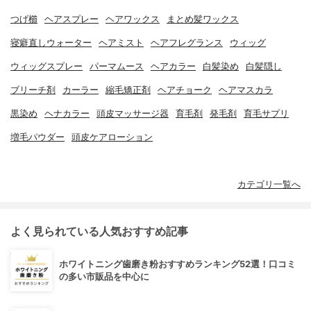
つげ櫛
ヘアスプレー
ヘアワックス
まとめ髪ワックス
寝癖直しウォーター
ヘアミスト
ヘアフレグランス
ウィッグ
ウィッグスプレー
パーマムース
ヘアカラー
白髪染め
白髪隠し
ブリーチ剤
カーラー
縮毛矯正剤
ヘアチョーク
ヘアマスカラ
黒染め
ヘナカラー
頭皮マッサージ器
育毛剤
発毛剤
育毛サプリ
増毛パウダー
頭皮ケアローション
カテゴリ一覧へ
よく見られている人気おすすめ記事
ホワイトニング歯磨き粉おすすめランキング52選！口コミ
の多い市販品を中心に