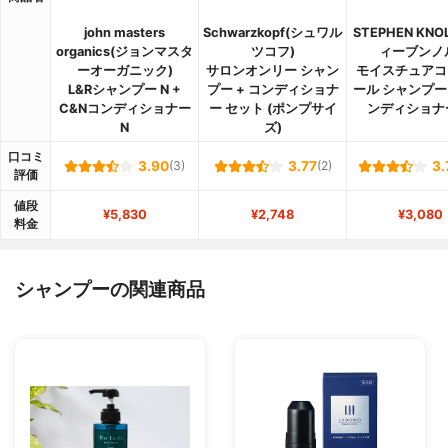
john masters
Schwarzkopf(シュワル
STEPHEN KNO
organics(ジョンマスタ
ツコフ)
ィーブンノ
ーオーガニック)
サロンオンリー シャン
モイスチュアコ
L&Rシャンプー N +
プー + コンディショナ
ール シャンプー
C&Nコンディショナー
ー セット (ポンプサイ
ンディショナ
N
ズ)
口コミ
3.90
(3)
3.77
(2)
3.
評価
値段
¥5,830
¥2,748
¥3,080
料金
シャンプーの関連商品