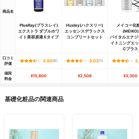
商品名
PlusRay(プラスレイ)
Huxley(ハクスリー)
メイコー化
エクストラ ダブルホワ
エッセンスデラックス
(MEIKO)
イト美容原液 Eタイプ
コンプリートセット
バイタルエナジ
イトニングエッ
Cプラス
口コミ
3.80
(8)
3.03
(1)
3
評価
値段
¥15,800
¥2,506
¥3,300
料金
基礎化粧品の関連商品