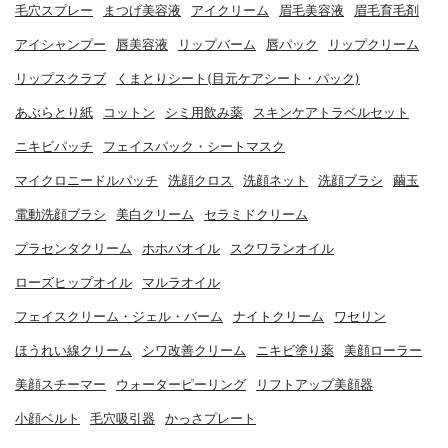
毛穴スプレー
まつげ美容液
アイクリーム
眉毛美容液
眉毛育毛剤
アイシャンプー
唇美容液
リップバーム
唇パック
リップクリーム
リップスクラブ
くまとりシート(目元ケアシート・パック)
あぶらとり紙
コットン
シミ用飲み薬
スキンケアトラベルセット
ニキビパッチ
フェイスパック・シートマスク
マイクロニードルパッチ
洗顔クロス
洗顔ネット
洗顔ブラシ
繭玉
電動洗顔ブラシ
美白クリーム
セラミドクリーム
プラセンタクリーム
ホホバオイル
スクワランオイル
ローズヒップオイル
マルラオイル
フェイスクリーム・ジェル・バーム
ナイトクリーム
ワセリン
ほうれい線クリーム
シワ改善クリーム
ニキビ塗り薬
美顔ローラー
美顔スチーマー
ウォーターピーリング
リフトアップ美顔器
小顔ベルト
毛穴吸引器
かっさプレート