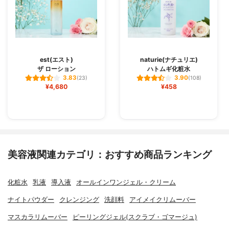
est(エスト)
naturie(ナチュリエ)
ザ ローション
ハトムギ化粧水
3.83
3.90
(23)
(108)
¥4,680
¥458
美容液関連カテゴリ：おすすめ商品ランキング
化粧水
乳液
導入液
オールインワンジェル・クリーム
ナイトパウダー
クレンジング
洗顔料
アイメイクリムーバー
マスカラリムーバー
ピーリングジェル(スクラブ・ゴマージュ)