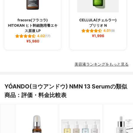
fracora(フラコラ)
CELLULA(チェルラー)
HITOKAN ヒト幹細胞培養エキ
ブリリオ N
ス原液 LP
4.01
(9)
¥1,996
4.02
(17)
¥5,980
美容液ランキングをもっと見る
YÓANDO(ヨウアンドウ) NMN 13 Serumの類似
商品：評価・料金比較表