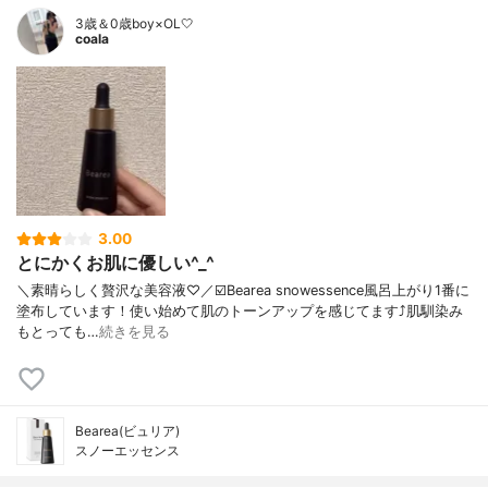
3歳＆0歳boy×OL🤍
coala
3.00
とにかくお肌に優しい^_^
＼素晴らしく贅沢な美容液♡／☑️Bearea snowessence風呂上がり1番に
塗布しています！使い始めて肌のトーンアップを感じてます⤴️肌馴染み
もとっても…
続きを見る
Bearea(ビュリア)
スノーエッセンス