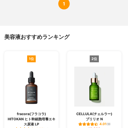
1
美容液おすすめランキング
1位
2位
fracora(フラコラ)
CELLULA(チェルラー)
HITOKAN ヒト幹細胞培養エキ
ブリリオ N
ス原液 LP
4.01
(9)