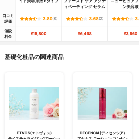
イト美容原液 Eタイプ
ファースト ケア アクテ
ニューピュアフ
ィベーティング セラム
ン美容液
口コミ
3.80
(8)
3.68
(2)
3
評価
値段
¥15,800
¥6,468
¥3,960
料金
基礎化粧品の関連商品
ETVOS(エトヴォス)
DECENCIA(ディセンシア)
モイスチャライジングローショ
アヤナス ローション コンセン