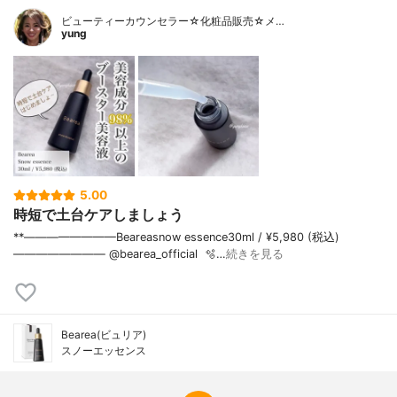
ビューティーカウンセラー☆化粧品販売☆メ…
yung
5.00
時短で土台ケアしましょう
**————————⁡Beareasnow essence⁡30ml / ¥5,980 (税込)⁡
———————— @bearea_official ⁡ ⁡🫧…
続きを見る
Bearea(ビュリア)
スノーエッセンス