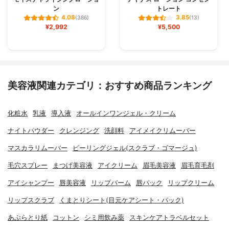
ン
トレート
4.08
3.85
(386)
(13)
¥2,992
¥5,500
美容液関連カテゴリ：おすすめ商品ランキング
化粧水
乳液
導入液
オールインワンジェル・クリーム
ナイトパウダー
クレンジング
洗顔料
アイメイクリムーバー
マスカラリムーバー
ピーリングジェル(スクラブ・ゴマージュ)
毛穴スプレー
まつげ美容液
アイクリーム
眉毛美容液
眉毛育毛剤
アイシャンプー
唇美容液
リップバーム
唇パック
リップクリーム
リップスクラブ
くまとりシート(目元ケアシート・パック)
あぶらとり紙
コットン
シミ用飲み薬
スキンケアトラベルセット