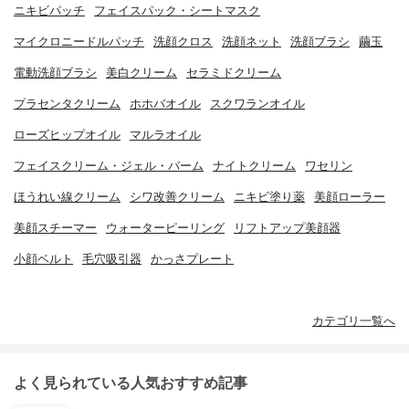
ニキビパッチ
フェイスパック・シートマスク
マイクロニードルパッチ
洗顔クロス
洗顔ネット
洗顔ブラシ
繭玉
電動洗顔ブラシ
美白クリーム
セラミドクリーム
プラセンタクリーム
ホホバオイル
スクワランオイル
ローズヒップオイル
マルラオイル
フェイスクリーム・ジェル・バーム
ナイトクリーム
ワセリン
ほうれい線クリーム
シワ改善クリーム
ニキビ塗り薬
美顔ローラー
美顔スチーマー
ウォーターピーリング
リフトアップ美顔器
小顔ベルト
毛穴吸引器
かっさプレート
カテゴリ一覧へ
よく見られている人気おすすめ記事