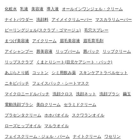
化粧水
乳液
美容液
導入液
オールインワンジェル・クリーム
ナイトパウダー
洗顔料
アイメイクリムーバー
マスカラリムーバー
ピーリングジェル(スクラブ・ゴマージュ)
毛穴スプレー
まつげ美容液
アイクリーム
眉毛美容液
眉毛育毛剤
アイシャンプー
唇美容液
リップバーム
唇パック
リップクリーム
リップスクラブ
くまとりシート(目元ケアシート・パック)
あぶらとり紙
コットン
シミ用飲み薬
スキンケアトラベルセット
ニキビパッチ
フェイスパック・シートマスク
マイクロニードルパッチ
洗顔クロス
洗顔ネット
洗顔ブラシ
繭玉
電動洗顔ブラシ
美白クリーム
セラミドクリーム
プラセンタクリーム
ホホバオイル
スクワランオイル
ローズヒップオイル
マルラオイル
フェイスクリーム・ジェル・バーム
ナイトクリーム
ワセリン