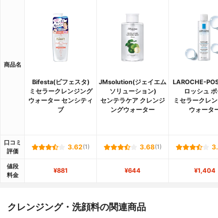
商品名
Bifesta(ビフェスタ)
JMsolution(ジェイエム
LAROCHE-PO
ミセラークレンジング
ソリューション)
ロッシュ ポ
ウォーター センシティ
センテラケア クレンジ
ミセラークレン
ブ
ングウォーター
ウォータ
口コミ
3.62
(1)
3.68
(1)
3
評価
値段
¥881
¥644
¥1,404
料金
クレンジング・洗顔料の関連商品