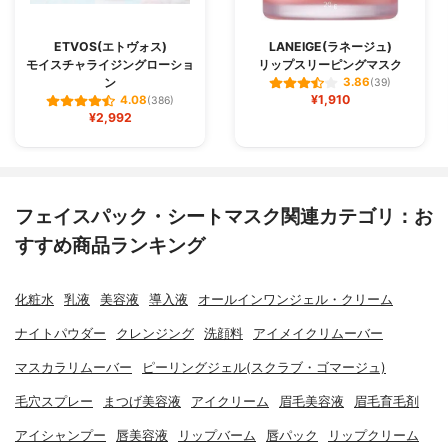
ETVOS(エトヴォス)
LANEIGE(ラネージュ)
モイスチャライジングローショ
リップスリーピングマスク
ン
3.86
(39)
¥1,910
4.08
(386)
¥2,992
フェイスパック・シートマスク関連カテゴリ：お
すすめ商品ランキング
化粧水
乳液
美容液
導入液
オールインワンジェル・クリーム
ナイトパウダー
クレンジング
洗顔料
アイメイクリムーバー
マスカラリムーバー
ピーリングジェル(スクラブ・ゴマージュ)
毛穴スプレー
まつげ美容液
アイクリーム
眉毛美容液
眉毛育毛剤
アイシャンプー
唇美容液
リップバーム
唇パック
リップクリーム