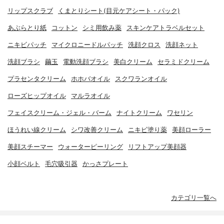
リップスクラブ
くまとりシート(目元ケアシート・パック)
あぶらとり紙
コットン
シミ用飲み薬
スキンケアトラベルセット
ニキビパッチ
マイクロニードルパッチ
洗顔クロス
洗顔ネット
洗顔ブラシ
繭玉
電動洗顔ブラシ
美白クリーム
セラミドクリーム
プラセンタクリーム
ホホバオイル
スクワランオイル
ローズヒップオイル
マルラオイル
フェイスクリーム・ジェル・バーム
ナイトクリーム
ワセリン
ほうれい線クリーム
シワ改善クリーム
ニキビ塗り薬
美顔ローラー
美顔スチーマー
ウォーターピーリング
リフトアップ美顔器
小顔ベルト
毛穴吸引器
かっさプレート
カテゴリ一覧へ