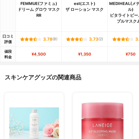
FEMMUE(ファミュ)
est(エスト)
MEDIHEAL(
ドリーム グロウ マスク
ザ ローション マスク
ル)
RR
ビタライトビー
プルマスクJ
口コミ
3.78
(8)
3.73
(2)
3
評価
値段
¥4,500
¥1,350
¥750
料金
スキンケアグッズの関連商品