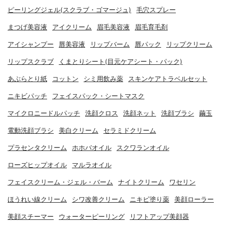
ピーリングジェル(スクラブ・ゴマージュ)
毛穴スプレー
まつげ美容液
アイクリーム
眉毛美容液
眉毛育毛剤
アイシャンプー
唇美容液
リップバーム
唇パック
リップクリーム
リップスクラブ
くまとりシート(目元ケアシート・パック)
あぶらとり紙
コットン
シミ用飲み薬
スキンケアトラベルセット
ニキビパッチ
フェイスパック・シートマスク
マイクロニードルパッチ
洗顔クロス
洗顔ネット
洗顔ブラシ
繭玉
電動洗顔ブラシ
美白クリーム
セラミドクリーム
プラセンタクリーム
ホホバオイル
スクワランオイル
ローズヒップオイル
マルラオイル
フェイスクリーム・ジェル・バーム
ナイトクリーム
ワセリン
ほうれい線クリーム
シワ改善クリーム
ニキビ塗り薬
美顔ローラー
美顔スチーマー
ウォーターピーリング
リフトアップ美顔器