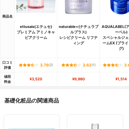
商品名
ettusais(エテュセ)
naturable+(ナチュラブ
AQUALABEL
プレミアム アミノキャ
ルプラス)
ーベル)
ビアクリーム
レシピクリーム リフテ
スペシャルジェ
ィング
ームEX (ブラ
グ)
口コミ
3.79
(2)
3.62
(1)
3.
評価
値段
¥3,520
¥9,980
¥1,514
料金
基礎化粧品の関連商品