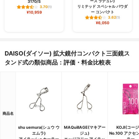
ーズ ラデュレ)
3170/S
リミテッド スペシャル パウダ
3.70
(1)
ー コンパクト
¥10,959
3.62
(1)
¥6,050
DAISO(ダイソー) 拡大鏡付コンパクト三面鏡ス
タンド式の類似商品：評価・料金比較表
商品名
shu uemura(シュウ ウ
MAQuillAGE(マキアー
KOJI(コージ
エムラ)
ジュ)
No.100 アク