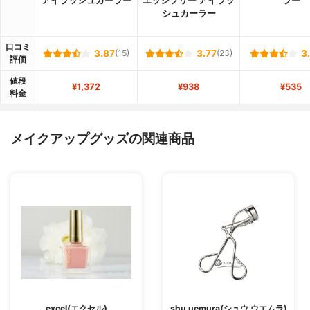
アイラッシュカーラー
エッジフリー アイラッ
ラー
シュカーラー
口コミ
3.87
(15)
3.77
(23)
3
評価
値段
¥1,372
¥938
¥535
料金
メイクアップグッズの関連商品
excel(エクセル)
shu uemura(シュウ ウエムラ)