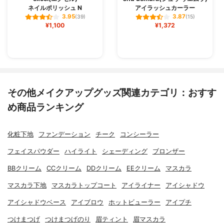
ネイルポリッシュ N
アイラッシュカーラー
3.95
3.87
(39)
(15)
¥1,100
¥1,372
その他メイクアップグッズ関連カテゴリ：おすす
め商品ランキング
化粧下地
ファンデーション
チーク
コンシーラー
フェイスパウダー
ハイライト
シェーディング
ブロンザー
BBクリーム
CCクリーム
DDクリーム
EEクリーム
マスカラ
マスカラ下地
マスカラトップコート
アイライナー
アイシャドウ
アイシャドウベース
アイブロウ
ホットビューラー
アイプチ
つけまつげ
つけまつげのり
眉ティント
眉マスカラ