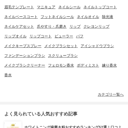
眉毛テンプレート
マニキュア
ネイルシール
ネイルトップコート
ネイルベースコート
フットネイルシール
ネイルオイル
除光液
ネイルケアセット
爪やすり・爪磨き
リップ
クレヨンリップ
リップオイル
リップコート
ビューラー
パフ
メイクキープスプレー
メイクブラシセット
アイシャドウブラシ
ファンデーションブラシ
スクリューブラシ
メイクブラシクリーナー
フェロモン香水
ボディミスト
練り香水
香水
カテゴリ一覧へ
よく見られている人気おすすめ記事
ホワイトニング歯磨き粉おすすめランキング52選！口コミ