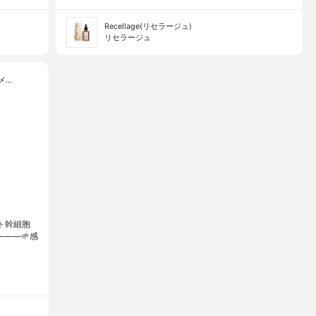
Recellage(リセラージュ)
リセラージュ
メ…
ヒト幹細胞
⁡⁡⁡🌱感