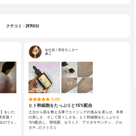
クチコミ・評判(5)
会社員 / 美容モニター
みこ
5.00
ヒト幹細胞をたっぷりと15%配合
液】をいた
土台から肌を整える事でエイジングの進みを遅らせ、本来
美容液＊
の美しさ、そして若々しさを。ヒト幹細胞をたっぷりと
るので↓…
15%配合し、卵殻膜、セラミド、アスタキサンチン、グル
タチ…
続きを見る