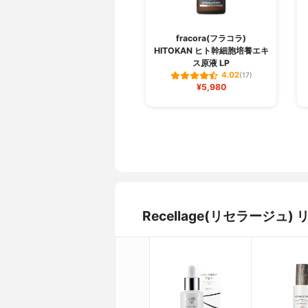
fracora(フラコラ)
HITOKAN ヒト幹細胞培養エキ
ス原液 LP
4.02
(17)
¥5,980
Recellage(リセラージ