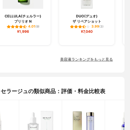
CELLULA(チェルラー)
DUO(デュオ)
ブリリオ N
ザ リペアショット
フ
4.01
3.99
(9)
(3)
¥1,996
¥7,040
美容液ランキングをもっと見る
ュ) リセラージュの類似商品：評価・料金比較表