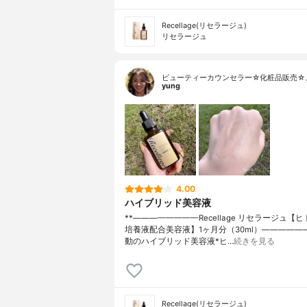
Recellage(リセラージュ)
リセラージュ
ビューティーカウンセラー☆化粧品販売☆
yung
4.00
ハイブリッド美容液
**⁡————————Recellage リセラージュ【
培養液配合美容液】1ヶ月分（30ml）————————
動のハイブリッド美容液⁡⁡*ヒ…
続きを見る
Recellage(リセラージュ)