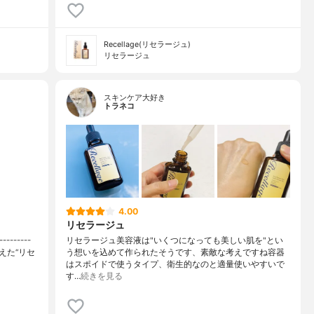
Recellage(リセラージュ)
リセラージュ
スキンケア大好き
トラネコ
4.00
リセラージュ
-------
リセラージュ美容液は"いくつになっても美しい肌を"とい
えた“リセ
う想いを込めて作られたそうです、素敵な考えですね容器
はスポイドで使うタイプ、衛生的なのと適量使いやすいで
す…
続きを見る