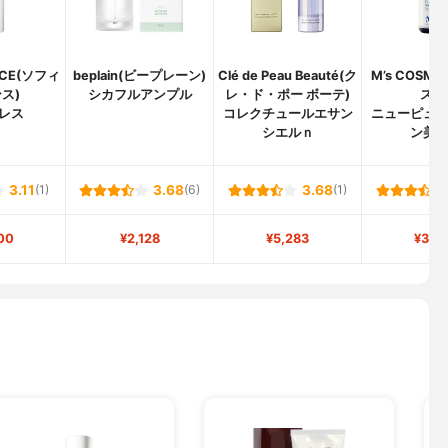
NCE(ソフィ
beplain(ビープレーン)
Clé de Peau Beauté(ク
M’s COSM
ス)
シカフルアンプル
レ・ド・ポー ボーテ)
スメ
レス
コレクチュールエサン
ニューピュ
シエルｎ
ン美
3.11
(1)
3.68
(6)
3.68
(1)
00
¥2,128
¥5,283
¥3,9