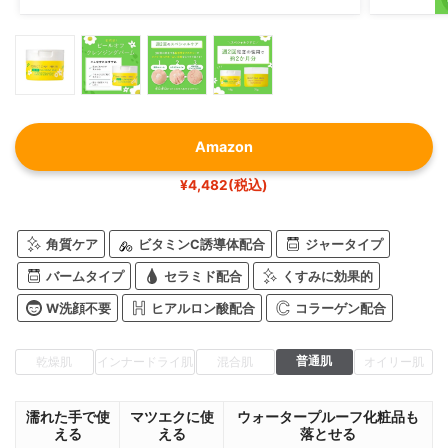
Amazon
¥4,482(税込)
角質ケア
ビタミンC誘導体配合
ジャータイプ
バームタイプ
セラミド配合
くすみに効果的
W洗顔不要
ヒアルロン酸配合
コラーゲン配合
普通肌
乾燥肌
インナードライ肌
混合肌
オイリー肌
濡れた手で使
マツエクに使
ウォータープルーフ化粧品も
える
える
落とせる