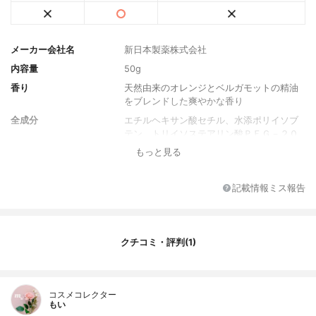
メーカー会社名
新日本製薬株式会社
内容量
50g
香り
天然由来のオレンジとベルガモットの精油
をブレンドした爽やかな香り
全成分
エチルヘキサン酸セチル、水添ポリイソブ
テン、トリイソステアリン酸ＰＥＧ－２０
グリセリル、トリエチルヘキサノイン、合
もっと見る
成ワックス、ラウリン酸ＰＥＧ－１２、セ
ルロース、ヘキサ（ヒドロキシステアリン
酸／ステアリン酸／ロジン酸）ジペンタエ
記載情報ミス報告
リスリチル、イソステアリン酸ＰＥＧ－８
グリセリル、水溶性コラーゲン、加水分解
コラーゲン、サクシノイルアテロコラーゲ
ン、イソステアロイル加水分解コラーゲ
クチコミ・評判(1)
ン、ココイル加水分解コラーゲンＫ、ヒド
ロキシプロリン、ミリスチル３−グリセリル
アスコルビン酸、システイン／オリゴメリ
コスメコレクター
ックプロアントシアニジン、イノシトー
もい
ル、キノア種子エキス、サルビアヒスパニ