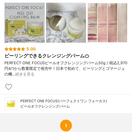
カ種子油、バオバブ種子油、ブドウ種子
油、マカデミア種子油、ハマメリス葉エキ
ス、アーチチョーク葉エキス、マンダリン
オレンジ果皮エキス、ベルガモット果実エ
キス、スイカズラ花エキス、マドンナリリ
ー根エキス、ユキノシタエキス、ヒアルロ
ン酸ヒドロキシプロピルトリモニウム、セ
ラミドＮＰ、セラミドＮＧ、セラミドＡ
Ｐ、ノイバラ果実エキス、異性化糖、シア
5.00
脂、アフリカマンゴノキ核脂、パンテノー
ピーリングできるクレンジングバーム🍊
ル、サピンヅストリホリアツス果実エキ
PERFECT ONE FOCUSピールオフクレンジングバーム50g / 税込2,970
ス、グレープフルーツ果実エキス、サンザ
円4/1から数量限定で発売中！日本で初めて、ピーリングとゴマージュ
シエキス、ナツメ果実エキス、リンゴ果実
の機…
続きを見る
エキス、ライム果汁、オレンジ果汁、レモ
ン果汁、パパイン、ヒアルロン酸Ｎａ、ム
ラサキ根エキス、水、ＢＧ、キトサン、ポ
リ－γ－グルタミン酸Ｎａ、ポリグルタミン
酸、イソステアリン酸ＰＥＧ－２０グリセ
PERFECT ONE FOCUS(パーフェクトワン フォーカス)
リル、クオタニウム－１８ヘクトライト、
ピールオフクレンジングバーム
トリセテス－５リン酸、カオリン、タル
ク、トリイソステアリン酸ＰＥＧ－５グリ
セリル、ラウロイルアスパラギン酸Ｎａ、
1
ジイソステアリン酸ポリグリセリル－１
０、ジメチルシリル化シリカ、カプリル酸