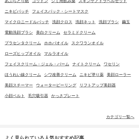
あぶらとり紙
コットン
シミ用飲み薬
スキンケアトラベルセット
ニキビパッチ
フェイスパック・シートマスク
マイクロニードルパッチ
洗顔クロス
洗顔ネット
洗顔ブラシ
繭玉
電動洗顔ブラシ
美白クリーム
セラミドクリーム
プラセンタクリーム
ホホバオイル
スクワランオイル
ローズヒップオイル
マルラオイル
フェイスクリーム・ジェル・バーム
ナイトクリーム
ワセリン
ほうれい線クリーム
シワ改善クリーム
ニキビ塗り薬
美顔ローラー
美顔スチーマー
ウォーターピーリング
リフトアップ美顔器
小顔ベルト
毛穴吸引器
かっさプレート
カテゴリ一覧へ
よく見られている人気おすすめ記事