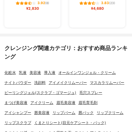
3.92
3.83
(8)
(23)
¥2,830
¥4,680
クレンジング関連カテゴリ：おすすめ商品ランキ
ング
化粧水
乳液
美容液
導入液
オールインワンジェル・クリーム
ナイトパウダー
洗顔料
アイメイクリムーバー
マスカラリムーバー
ピーリングジェル(スクラブ・ゴマージュ)
毛穴スプレー
まつげ美容液
アイクリーム
眉毛美容液
眉毛育毛剤
アイシャンプー
唇美容液
リップバーム
唇パック
リップクリーム
リップスクラブ
くまとりシート(目元ケアシート・パック)