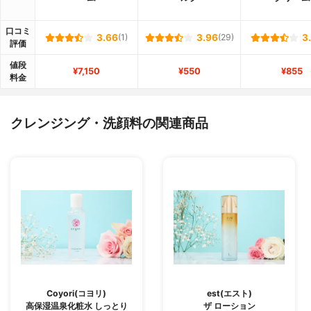
口コミ
3.66
(1)
3.96
(29)
3
評価
値段
¥7,150
¥550
¥855
料金
クレンジング・洗顔料の関連商品
Coyori(コヨリ)
est(エスト)
高保湿温泉化粧水 しっとり
ザ ローション