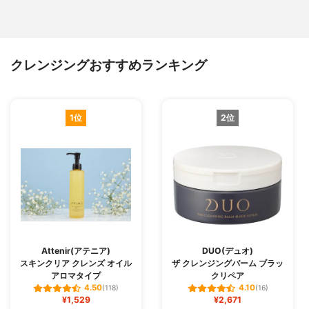
ポリグリセリル－６、スクワラン、イソス
テアリン酸、シリカ、水添レシチン、オク
チルドデカノール、ベヘニルアルコール、
フィトステロールズ、水添ココグリセリ
クレンジングおすすめランキング
ル、ＰＶＰ、アルギン酸Ｎａ、ヒドロキシ
エチルセルロース、ポリ－ε－リシン、セテ
アリルグルコシド、エタノール、フェノキ
シエタノール、オレンジ油、ベルガモット
果実油
1位
2位
Attenir(アテニア)
DUO(デュオ)
スキンクリア クレンズ オイル
ザ クレンジングバーム ブラッ
アロマタイプ
クリペア
4.50
4.10
(118)
(16)
¥1,529
¥2,671