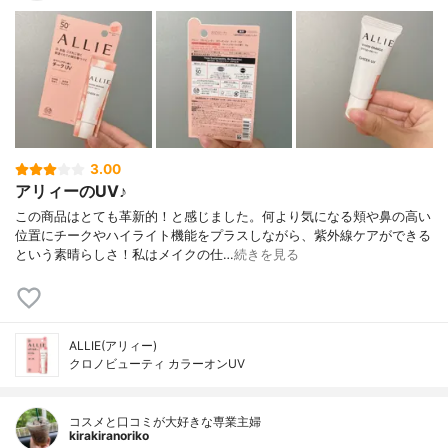
エチルヘキシルオキシフェノールメトキシ
フェニルトリアジン、タルク、ＢＧ、イソ
ヘキサデカン、（アクリレーツ／メタクリ
ル酸ポリトリメチルシロキシ）コポリマ
ー、トリエトキシカプリリルシラン、シリ
カ、ポリソルベート８０、キサンタンガ
ム、水酸化Ａｌ、トリイソステアリン酸イ
ソプロピルチタン、香料、含水シリカ、ラ
ウロイルアスパラギン酸Ｎａ、ＥＤＴＡ-２
3.00
Ｎａ、塩化亜鉛、ヒアルロン酸Ｎａ、酸化
アリィーのUV♪
鉄、赤２２６
この商品はとても革新的！と感じました。何より気になる頬や鼻の高い
位置にチークやハイライト機能をプラスしながら、紫外線ケアができる
という素晴らしさ！私はメイクの仕…
続きを見る
ALLIE(アリィー)
クロノビューティ カラーオンUV
コスメと口コミが大好きな専業主婦
kirakiranoriko