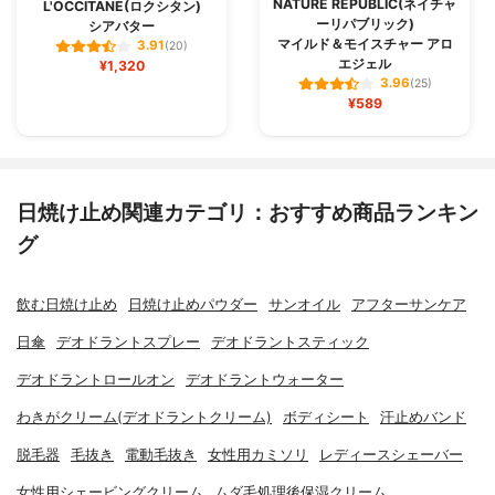
NATURE REPUBLIC(ネイチャ
L'OCCITANE(ロクシタン)
ーリパブリック)
シアバター
マイルド＆モイスチャー アロ
3.91
(20)
エジェル
¥1,320
3.96
(25)
¥589
日焼け止め関連カテゴリ：おすすめ商品ランキン
グ
飲む日焼け止め
日焼け止めパウダー
サンオイル
アフターサンケア
日傘
デオドラントスプレー
デオドラントスティック
デオドラントロールオン
デオドラントウォーター
わきがクリーム(デオドラントクリーム)
ボディシート
汗止めバンド
脱毛器
毛抜き
電動毛抜き
女性用カミソリ
レディースシェーバー
女性用シェービングクリーム
ムダ毛処理後保湿クリーム