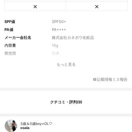
SPF値
SPF50+
PA値
PA++++
メーカー会社名
株式会社カネボウ化粧品
内容量
15g
製造国
日本
香り
フレッシュフローラルの香り
もっと見る
主な保湿・美容成分
ヒアルロン酸Ｎａ
全成分
水、エタノール、酸化亜鉛、セバシン酸ジ
記載情報ミス報告
イソプロピル、酸化チタン、安息香酸アル
キル（Ｃ１２-１５）、ドロメトリゾールト
リシロキサン、エチルヘキシルトリアゾ
ン、グリセリン、ベヘニルアルコール、ジ
クチコミ・評判(9)
カプリン酸ネオペンチルグリコール、ジエ
チルアミノヒドロキシベンゾイル安息香酸
ヘキシル、水添レシチン、ジメチコン、
（アクリル酸Ｎａ／アクリロイルジメチル
3歳＆0歳boy×OL🤍
タウリンＮａ）コポリマー、マイカ、ビス
coala