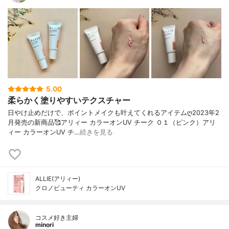
5.00
柔らかく塗りやすいテクスチャー
日やけ止めだけで、ポイントメイクも叶えてくれるアイテムღ2023年2
月発売の新商品🥰アリィー カラーオンUV チーク ０１（ピンク）アリ
ィー カラーオンUV チ…
続きを見る
ALLIE(アリィー)
クロノビューティ カラーオンUV
コスメ好き主婦
minori