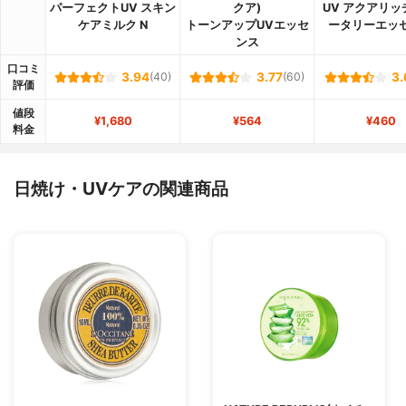
パーフェクトUV スキン
クア)
UV アクアリッ
ケアミルク N
トーンアップUVエッセ
ータリーエッ
ンス
口コミ
3.94
(40)
3.77
(60)
3.
評価
値段
¥1,680
¥564
¥460
料金
日焼け・UVケアの関連商品