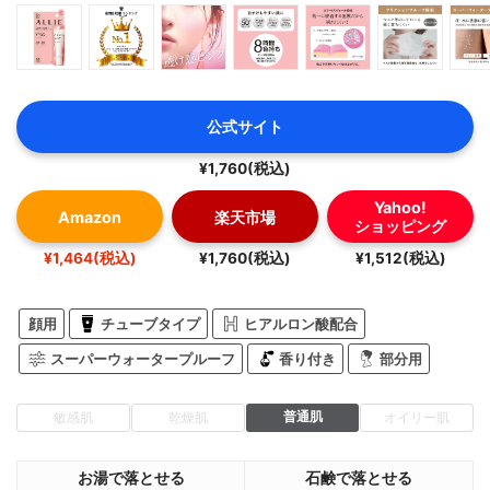
公式サイト
¥1,760(税込)
Yahoo!
Amazon
楽天市場
ショッピング
¥1,464(税込)
¥1,760(税込)
¥1,512(税込)
顔用
チューブタイプ
ヒアルロン酸配合
スーパーウォータープルーフ
香り付き
部分用
普通肌
敏感肌
乾燥肌
オイリー肌
お湯で落とせる
石鹸で落とせる