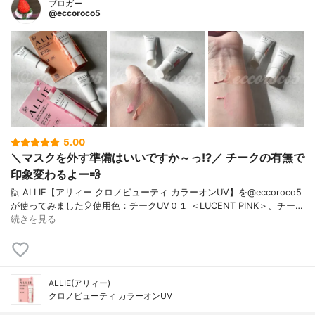
ブロガー
@eccoroco5
5.00
＼マスクを外す準備はいいですか～っ⁉／ チークの有無で
印象変わるよー💨 ⁡
🙋 ALLIE【アリィー クロノビューティ カラーオンUV】を@eccoroco5
が使ってみました🎈⁡使用色：チークUV０１ ＜LUCENT PINK＞、チー…
続きを見る
ALLIE(アリィー)
クロノビューティ カラーオンUV