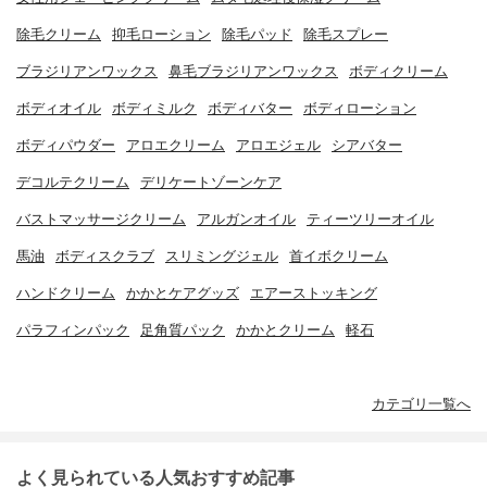
除毛クリーム
抑毛ローション
除毛パッド
除毛スプレー
ブラジリアンワックス
鼻毛ブラジリアンワックス
ボディクリーム
ボディオイル
ボディミルク
ボディバター
ボディローション
ボディパウダー
アロエクリーム
アロエジェル
シアバター
デコルテクリーム
デリケートゾーンケア
バストマッサージクリーム
アルガンオイル
ティーツリーオイル
馬油
ボディスクラブ
スリミングジェル
首イボクリーム
ハンドクリーム
かかとケアグッズ
エアーストッキング
パラフィンパック
足角質パック
かかとクリーム
軽石
カテゴリ一覧へ
よく見られている人気おすすめ記事