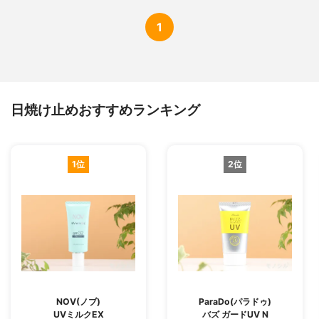
1
日焼け止めおすすめランキング
1位
2位
NOV(ノブ)
ParaDo(パラドゥ)
UVミルクEX
バズ ガードUV N