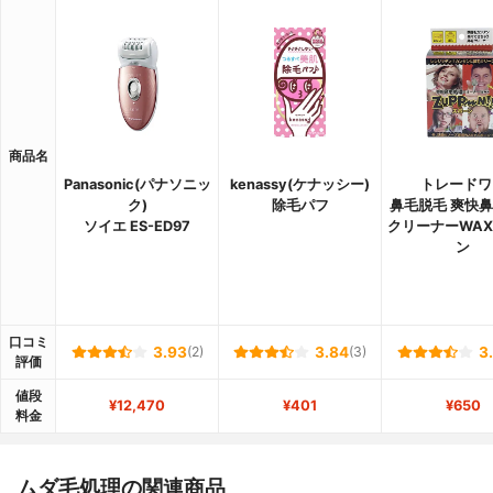
商品名
Panasonic(パナソニッ
kenassy(ケナッシー)
トレードワ
ク)
除毛パフ
鼻毛脱毛 爽快
ソイエ ES-ED97
クリーナーWAX
ン
口コミ
3.93
(2)
3.84
(3)
3
評価
値段
¥12,470
¥401
¥650
料金
ムダ毛処理の関連商品