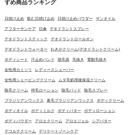
すめ商品ランキング
日焼け止め
飲む日焼け止め
日焼け止めパウダー
サンオイル
アフターサンケア
日傘
デオドラントスプレー
デオドラントスティック
デオドラントロールオン
デオドラントウォーター
わきがクリーム(デオドラントクリーム)
ボディシート
汗止めバンド
脱毛器
毛抜き
電動毛抜き
女性用カミソリ
レディースシェーバー
女性用シェービングクリーム
ムダ毛処理後保湿クリーム
除毛クリーム
抑毛ローション
除毛パッド
除毛スプレー
ブラジリアンワックス
鼻毛ブラジリアンワックス
ボディクリーム
ボディオイル
ボディミルク
ボディバター
ボディローション
ボディパウダー
アロエクリーム
アロエジェル
シアバター
デコルテクリーム
デリケートゾーンケア