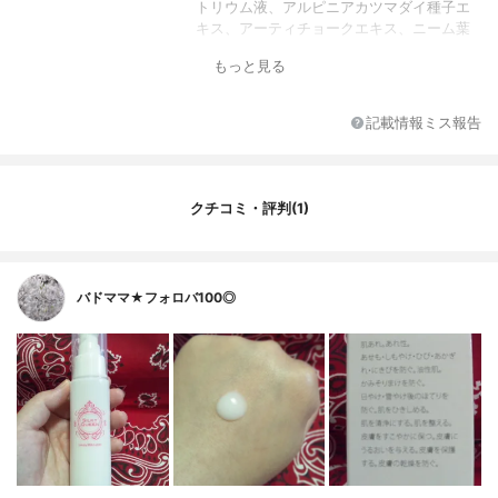
トリウム液、アルピニアカツマダイ種子エ
キス、アーティチョークエキス、ニーム葉
エキス、マロニエエキス、シャクヤクエキ
もっと見る
ス、ホウセンカエキス、トリメチルグリシ
ン、DL-ピロリドンカルボン酸ナトリウム
液、ソルビット液、グリシン、L-アラニ
記載情報ミス報告
ン、L-プロリン、L-セリン、L-スレオニン、
L-アルギニン、L-リジン液、L-グルタミン
酸、スクワラン、濃グリセリン、バチルア
ルコール、ステアリン酸、大豆リン脂質、
クチコミ・評判(1)
トリ(カプリル･カプリン酸)グリセリル、ベ
ヘニルアルコール、自己乳化型モノステア
リン酸グリセリル、天然ビタミンE、メチル
ポリシロキサン、デカメチルシクロペンタ
バドママ★フォロバ100◎
シロキサン、パルミチン酸2-エチルヘキシ
ル、キサンタンガム、カルボキシビニルポ
リマー、水酸化カリウム、クエン酸、クエ
ン酸ナトリウム、エタノール、1,3-ブチレン
グリコール、1,2-ペンタンジオール、フェノ
キシエタノール、精製水、香料
内容量
60ml