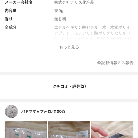
メーカー会社名
株式会社ナリス化粧品
内容量
150g
香り
無香料
全成分
エチルヘキサン酸セチル、水、水添ポリイ
ソブテン、ステアリン酸ポリグリセリル-1
0、トリイソステアリン酸PEG-20グリセリ
ル、ヤシ油脂肪酸PEG-7グリセリル、セラ
もっと見る
ミドEOP、セラミドNG、セラミドNP、PC
A-Na、リシンHCl、アラントイン、グリシ
ン、タウリン、アラニン、アスパラギン酸N
記載情報ミス報告
a､アルギニン、イソロイシン、グルタミン
酸、トレオニン、セリン、チロシン、バリ
ン、ヒスチジンHCl、フェニルアラニン、プ
ロリン、ロイシン、イノシン酸2Na、グア
クチコミ・評判(2)
ニル酸2Na、ヒアルロン酸ヒドロキシプロ
ピルトリモニウム、セチルリン酸K、グリセ
リン、ココイメチルタウリンNa、シリカ、
タベブイアインペチギノサ樹皮エキス、ト
バドママ★フォロバ100◎
コフェロール、 ベヘン酸グリセリル、ポリ
ステアリン酸スクロース、オクタステアリ
ン酸ポリグリセリル－6、イソステアリン酸
PEG-6、BG、ヒドロキシプロピルシクロデ