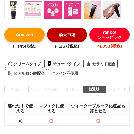
Yahoo!
Amazon
楽天市場
ショッピング
¥1,145(税込)
¥1,267(税込)
¥1,093(税込)
クリームタイプ
チューブタイプ
セラミド配合
ヒアルロン酸配合
パラベン不使用
普通肌
乾燥肌
インナードライ肌
混合肌
オイリー肌
濡れた手で使
マツエクに使
ウォータープルーフ化粧品も
える
える
落とせる