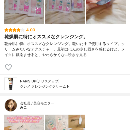
キストリン、エチルヘキシルグリセリン、
フェノキシエタノール、ブチルカルバミン
酸ヨウ化プロピニル
4.00
乾燥肌に特にオススメなクレンジング。
乾燥肌に特にオススメなクレンジング。乾いた手で使用するタイプ。ク
リームみたいなテクスチャー。最初はほんの少し固さを感じるけど、メ
イクに馴染ませると、やわらかくな…
続きを見る
NARIS UP(ナリスアップ)
クレメ クレンジングクリーム N
会社員 / 美容モニター
みこ