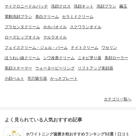
マイクロニードルパッチ
洗顔クロス
洗顔ネット
洗顔ブラシ
繭玉
電動洗顔ブラシ
美白クリーム
セラミドクリーム
プラセンタクリーム
ホホバオイル
スクワランオイル
ローズヒップオイル
マルラオイル
フェイスクリーム・ジェル・バーム
ナイトクリーム
ワセリン
ほうれい線クリーム
シワ改善クリーム
ニキビ塗り薬
美顔ローラー
美顔スチーマー
ウォーターピーリング
リフトアップ美顔器
小顔ベルト
毛穴吸引器
かっさプレート
カテゴリ一覧へ
よく見られている人気おすすめ記事
ホワイトニング歯磨き粉おすすめランキング52選！口コミ