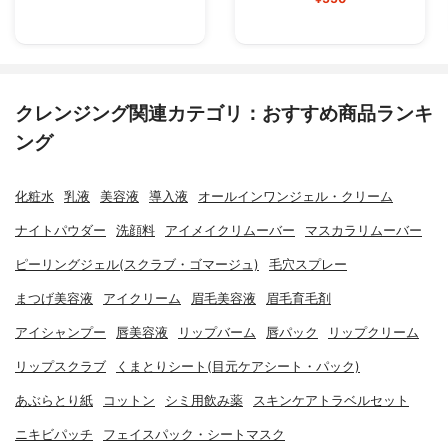
クレンジング関連カテゴリ：おすすめ商品ランキ
ング
化粧水
乳液
美容液
導入液
オールインワンジェル・クリーム
ナイトパウダー
洗顔料
アイメイクリムーバー
マスカラリムーバー
ピーリングジェル(スクラブ・ゴマージュ)
毛穴スプレー
まつげ美容液
アイクリーム
眉毛美容液
眉毛育毛剤
アイシャンプー
唇美容液
リップバーム
唇パック
リップクリーム
リップスクラブ
くまとりシート(目元ケアシート・パック)
あぶらとり紙
コットン
シミ用飲み薬
スキンケアトラベルセット
ニキビパッチ
フェイスパック・シートマスク