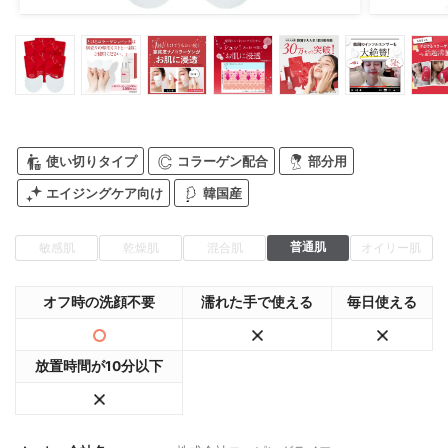
使い切りタイプ
コラーゲン配合
部分用
エイジングケア向け
韓国産
普通肌
敏感肌
乾燥肌
混合肌
オイリー肌
オフ時の洗顔不要
濡れた手で使える
毎日使える
放置時間が10分以下