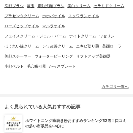
洗顔ブラシ
繭玉
電動洗顔ブラシ
美白クリーム
セラミドクリーム
プラセンタクリーム
ホホバオイル
スクワランオイル
ローズヒップオイル
マルラオイル
フェイスクリーム・ジェル・バーム
ナイトクリーム
ワセリン
ほうれい線クリーム
シワ改善クリーム
ニキビ塗り薬
美顔ローラー
美顔スチーマー
ウォーターピーリング
リフトアップ美顔器
小顔ベルト
毛穴吸引器
かっさプレート
カテゴリ一覧へ
よく見られている人気おすすめ記事
ホワイトニング歯磨き粉おすすめランキング52選！口コミ
の多い市販品を中心に