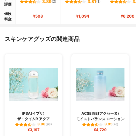
3.89
(2)
3.81
(1)
3
評価
値段
¥508
¥1,094
¥6,200
料金
スキンケアグッズの関連商品
IPSA(イプサ)
ACSEINE(アクセーヌ)
ザ・タイムR アクア
モイストバランス ローション
3.98
3.95
(93)
(76)
¥3,197
¥4,729