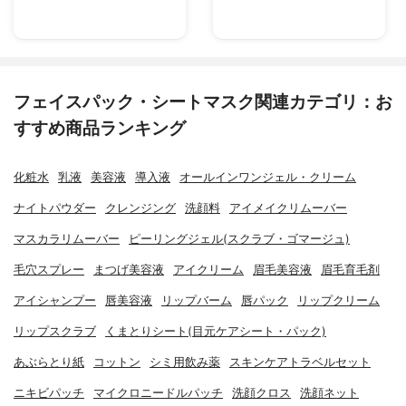
フェイスパック・シートマスク関連カテゴリ：お
すすめ商品ランキング
化粧水
乳液
美容液
導入液
オールインワンジェル・クリーム
ナイトパウダー
クレンジング
洗顔料
アイメイクリムーバー
マスカラリムーバー
ピーリングジェル(スクラブ・ゴマージュ)
毛穴スプレー
まつげ美容液
アイクリーム
眉毛美容液
眉毛育毛剤
アイシャンプー
唇美容液
リップバーム
唇パック
リップクリーム
リップスクラブ
くまとりシート(目元ケアシート・パック)
あぶらとり紙
コットン
シミ用飲み薬
スキンケアトラベルセット
ニキビパッチ
マイクロニードルパッチ
洗顔クロス
洗顔ネット