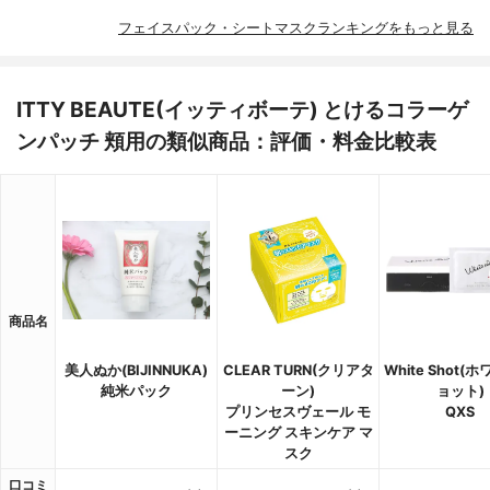
フェイスパック・シートマスクランキングをもっと見る
ITTY BEAUTE(イッティボーテ) とけるコラーゲ
ンパッチ 頬用の類似商品：評価・料金比較表
商品名
美人ぬか(BIJINNUKA)
CLEAR TURN(クリアタ
White Shot(
純米パック
ーン)
ョット)
プリンセスヴェール モ
QXS
ーニング スキンケア マ
スク
口コミ