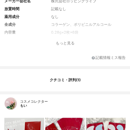
メーカー会社名
株式会社ロッピングライフ
放置時間
記載なし
薬用成分
なし
全成分
コラーゲン、ポリビニルアルコール
内容量
0.28g×2枚×6袋
香り
無香料
もっと見る
製造国
韓国
内容量のバリエーション
なし
記載情報ミス報告
クチコミ・評判(1)
コスメコレクター
もい