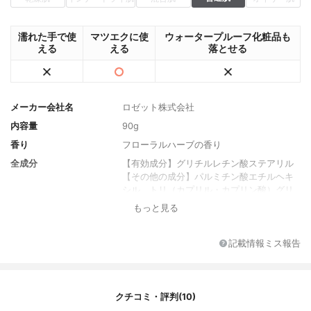
濡れた手で使
マツエクに使
ウォータープルーフ化粧品も
える
える
落とせる
メーカー会社名
ロゼット株式会社
内容量
90g
香り
フローラルハーブの香り
全成分
【有効成分】グリチルレチン酸ステアリル
【その他の成分】パルミチン酸エチルヘキ
シル、トリ（カプリル・カプリン酸）グリ
セリル、トリイソステアリン酸ＰＯＥグリ
もっと見る
セリル、ラウリン酸ＰＥＧ、セバシン酸ジ
エチルヘキシル、ポリエチレンワックス、
イソノナン酸イソトリデシル、炭酸ジカプ
記載情報ミス報告
リリル、イソステアリン酸、ＰＯＥステア
リルエーテル、α－オレフィンオリゴマー、
シクロヘキサンジカルボン酸ビスエトキシ
ジグリコール、マイクロクリスタリンワッ
クチコミ・評判(10)
クス、含硫ケイ酸Ａｌ、カオリン、油溶性