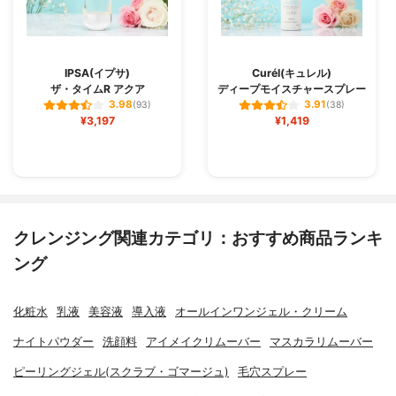
IPSA(イプサ)
Curél(キュレル)
ザ・タイムR アクア
ディープモイスチャースプレー
3.98
3.91
(93)
(38)
¥3,197
¥1,419
クレンジング関連カテゴリ：おすすめ商品ランキ
ング
化粧水
乳液
美容液
導入液
オールインワンジェル・クリーム
ナイトパウダー
洗顔料
アイメイクリムーバー
マスカラリムーバー
ピーリングジェル(スクラブ・ゴマージュ)
毛穴スプレー