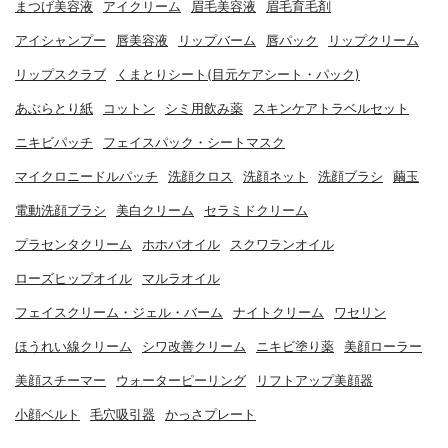
まつげ美容液
アイクリーム
眉毛美容液
眉毛育毛剤
アイシャンプー
唇美容液
リップバーム
唇パック
リップクリーム
リップスクラブ
くまとりシート(目元ケアシート・パック)
あぶらとり紙
コットン
シミ用飲み薬
スキンケアトラベルセット
ニキビパッチ
フェイスパック・シートマスク
マイクロニードルパッチ
洗顔クロス
洗顔ネット
洗顔ブラシ
繭玉
電動洗顔ブラシ
美白クリーム
セラミドクリーム
プラセンタクリーム
ホホバオイル
スクワランオイル
ローズヒップオイル
マルラオイル
フェイスクリーム・ジェル・バーム
ナイトクリーム
ワセリン
ほうれい線クリーム
シワ改善クリーム
ニキビ塗り薬
美顔ローラー
美顔スチーマー
ウォーターピーリング
リフトアップ美顔器
小顔ベルト
毛穴吸引器
かっさプレート