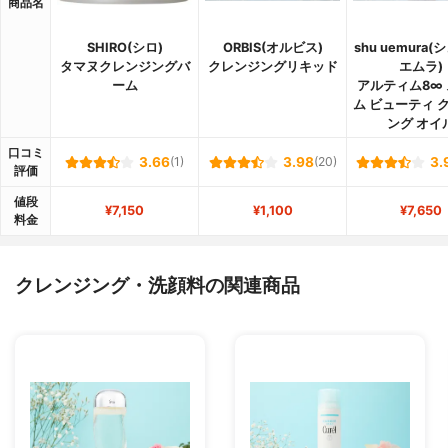
商品名
SHIRO(シロ)
ORBIS(オルビス)
shu uemura(
タマヌクレンジングバ
クレンジングリキッド
エムラ)
ーム
アルティム8∞
ム ビューティ 
ング オイ
口コミ
3.66
(1)
3.98
(20)
3.
評価
値段
¥7,150
¥1,100
¥7,650
料金
クレンジング・洗顔料の関連商品