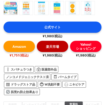
公式サイト
¥1,980(税込)
Yahoo!
Amazon
楽天市場
ショッピング
¥1,751(税込)
¥1,980(税込)
¥1,980(税込)
スパチュラつき
医薬部外品
ノンコメドジェニックテスト済
バームタイプ
ドラッグストア品
W洗顔不要
ニキビケア
肌荒れ防止効果あり
普通肌
乾燥肌
インナードライ肌
混合肌
オイリー肌