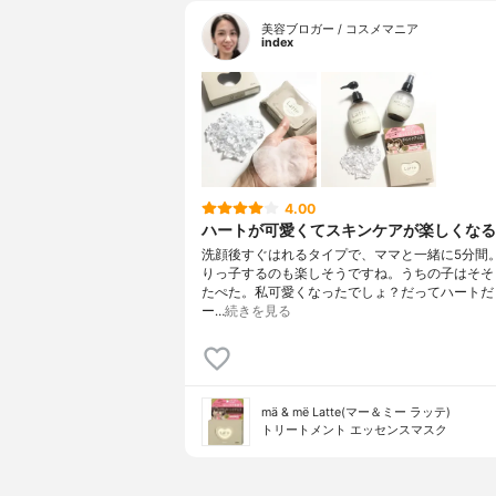
美容ブロガー / コスメマニア
index
4.00
ハートが可愛くてスキンケアが楽しくなる
洗顔後すぐはれるタイプで、ママと一緒に5分間
りっ子するのも楽しそうですね。うちの子はそそ
たぺた。私可愛くなったでしょ？だってハートだ
ー…
続きを見る
mä & më Latte(マー＆ミー ラッテ)
トリートメント エッセンスマスク