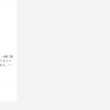
。一緒に張
くさとぺ
もん。ハ