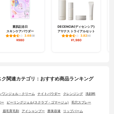
素肌記念日
DECENCIA(ディセンシア)
スキンケアパウダー
アヤナス トライアルセット
3.68
3.82
(9)
(4)
¥980
¥1,980
スク関連カテゴリ：おすすめ商品ランキング
ンワンジェル・クリーム
ナイトパウダー
クレンジング
洗顔料
バー
ピーリングジェル(スクラブ・ゴマージュ)
毛穴スプレー
眉毛育毛剤
アイシャンプー
唇美容液
リップバーム