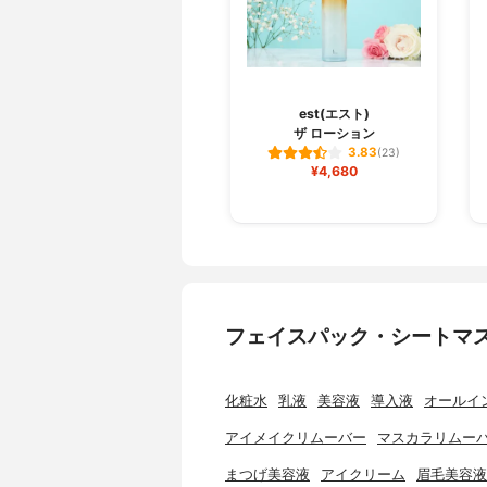
est(エスト)
ザ ローション
3.83
(23)
¥4,680
フェイスパック・シートマ
化粧水
乳液
美容液
導入液
オールイ
アイメイクリムーバー
マスカラリムー
まつげ美容液
アイクリーム
眉毛美容液