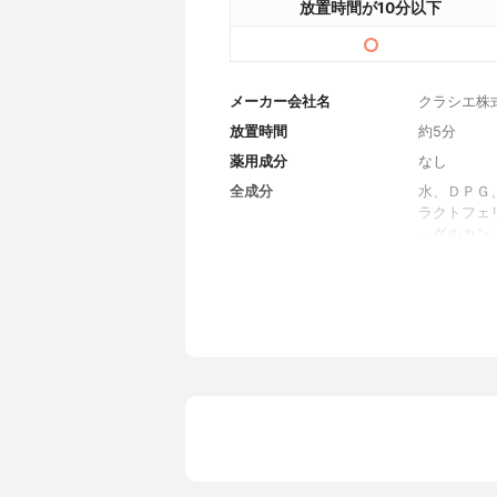
放置時間が10分以下
メーカー会社名
クラシエ株
放置時間
約5分
薬用成分
なし
全成分
水、ＤＰＧ
ラクトフェ
－グルカン
０、クエン
ノール、香
内容量
28枚入り
香り
やさしく包
製造国
日本
内容量のバリエーション
なし