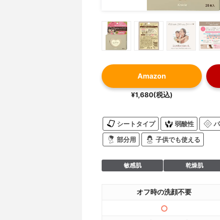
Amazon
¥1,680(税込)
シートタイプ
弱酸性
パ
部分用
子供でも使える
敏感肌
乾燥肌
オフ時の洗顔不要