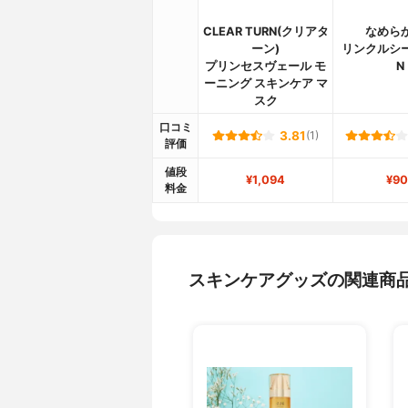
CLEAR TURN(クリアタ
なめら
ーン)
リンクルシ
プリンセスヴェール モ
N
ーニング スキンケア マ
スク
口コミ
3.81
(1)
評価
値段
¥1,094
¥90
料金
スキンケアグッズの関連商