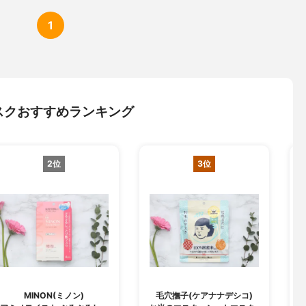
1
スクおすすめランキング
2位
3位
MINON(ミノン)
毛穴撫子(ケアナナデシコ)
B