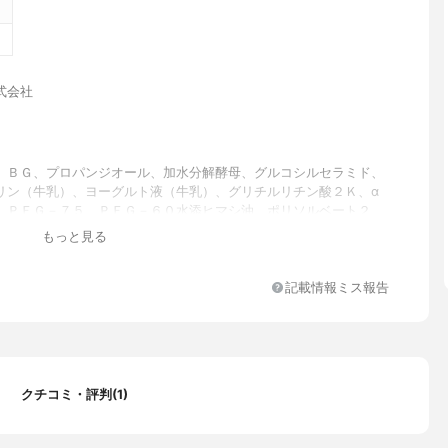
式会社
、ＢＧ、プロパンジオール、加水分解酵母、グルコシルセラミド、
リン（牛乳）、ヨーグルト液（牛乳）、グリチルリチン酸２Ｋ、α
、ＰＥＧ－７５、ＰＥＧ－６０水添ヒマシ油、ポリソルベート２
酸Ｎａ、キサンタンガム、クエン酸、エタノール、フェノキシエタ
もっと見る
料
記載情報ミス報告
みこむアップル＆ピオニーの香り
クチコミ・評判(1)