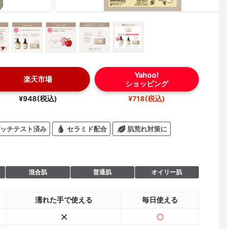
Yahoo!
楽天市場
ショッピング
¥948(税込)
¥718(税込)
ッチテスト済み
セラミド配合
肌荒れ対策に
混合肌
普通肌
オイリー肌
濡れた手で使える
毎日使える