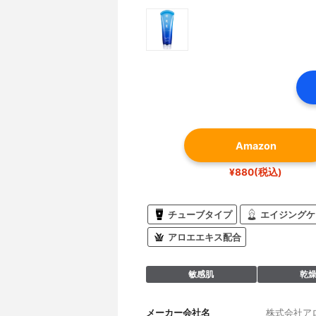
Amazon
¥880(税込)
チューブタイプ
エイジングケ
アロエエキス配合
敏感肌
乾
メーカー会社名
株式会社ア