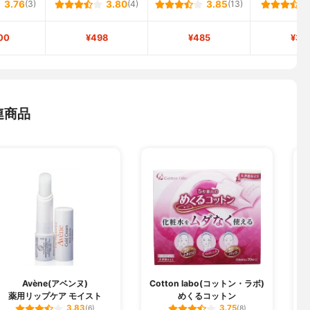
3.76
(3)
3.80
(4)
3.85
(13)
00
¥498
¥485
¥34
連商品
Avène(アベンヌ)
Cotton labo(コットン・ラボ)
薬用リップケア モイスト
めくるコットン
3.83
3.75
(6)
(8)