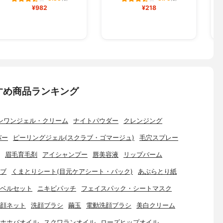
¥982
¥218
すめ商品ランキング
ンワンジェル・クリーム
ナイトパウダー
クレンジング
バー
ピーリングジェル(スクラブ・ゴマージュ)
毛穴スプレー
眉毛育毛剤
アイシャンプー
唇美容液
リップバーム
ブ
くまとりシート(目元ケアシート・パック)
あぶらとり紙
ベルセット
ニキビパッチ
フェイスパック・シートマスク
顔ネット
洗顔ブラシ
繭玉
電動洗顔ブラシ
美白クリーム
ホホバオイル
スクワランオイル
ローズヒップオイル