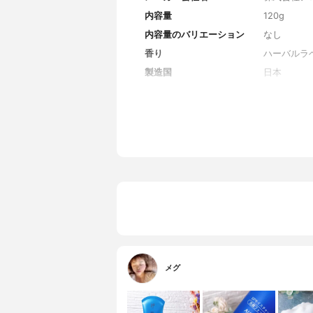
内容量
120g
内容量のバリエーション
なし
香り
ハーバルラ
製造国
日本
薬用成分
なし
全成分
水、ココイ
ベタイン、
水酸化Ｋ、
アルガニア
クハン石、
ン、トレオ
オタニウム
アレス－２
リン酸、ワ
ルパラベン
メグ