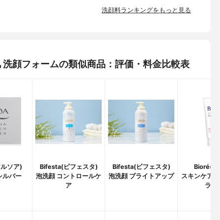
洗顔料ランキングをもっと見る
呼吸肌 洗顔フォームの類似商品：評価・料金比較表
アルソア)
Bifesta(ビフェスタ)
Bifesta(ビフェスタ)
Bioré(
シルバー
泡洗顔 コントロールケ
泡洗顔 ブライトアップ
スキンケア洗
ア
ラブi