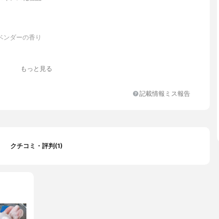
ベンダーの香り
もっと見る
ルグリシンＮａ、ミリスチン酸、グリセリン、ラウラミドプロピル
ラウロアンホ酢酸Ｎａ、コカミドＤＥＡ、ポリグリセリン－１０、
記載情報ミス報告
アクリレーツコポリマー、アロエベラ葉エキス、ユズ果実エキス、
スピノサ核油、ヒアルロン酸ヒドロキシプロピルトリモニウム、バ
セリン、グリシン、グルタミン酸、アラニン、アルギニン、リシ
ニン、プロリン、ＰＣＡ－Ｎａ、ベタイン、ソルビトール、ポリク
－１０、ポリクオタニウム－７、(アクリレーツ／メタクリル酸ステ
０)コポリマー、ステアリン酸ＰＥＧ－１５０、ステアリン酸、ラウ
クチコミ・評判(1)
セリン、酸化チタン、ＥＤＴＡ－４Ｎａ、メチルパラベン、プロピ
、香料