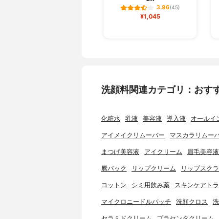
3.96
(45)
¥1,045
洗顔料関連カテゴリ：おす
化粧水
乳液
美容液
導入液
オールイ
アイメイクリムーバー
マスカラリムー
まつげ美容液
アイクリーム
眉毛美容液
唇パック
リップクリーム
リップスクラ
コットン
シミ用飲み薬
スキンケアトラ
マイクロニードルパッチ
洗顔クロス
洗
セラミドクリーム
プラセンタクリーム