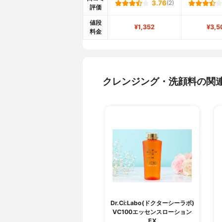
3.76
(2)
評価
値段
¥1,352
¥3,5
料金
クレンジング・洗顔料の関
Dr.Ci:Labo(ドクターシーラボ)
VC100エッセンスローション
EX