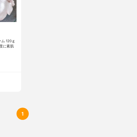
！
ム 120ｇ
う度に素肌
1