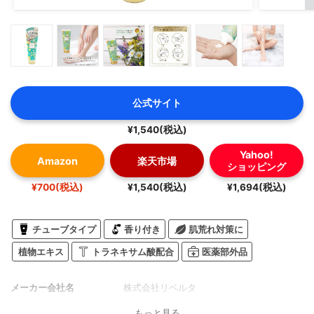
公式サイト
¥1,540(税込)
Yahoo!
Amazon
楽天市場
ショッピング
¥700(税込)
¥1,540(税込)
¥1,694(税込)
チューブタイプ
香り付き
肌荒れ対策に
植物エキス
トラネキサム酸配合
医薬部外品
メーカー会社名
株式会社リベルタ
もっと見る