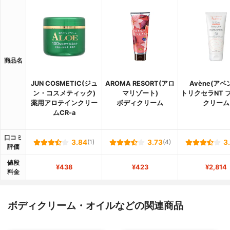
商品名
JUN COSMETIC(ジュ
AROMA RESORT(アロ
Avène(アベ
ン・コスメティック)
マリゾート)
トリクセラNT 
薬用アロテインクリー
ボディクリーム
クリーム
ムCR-a
口コミ
3.84
(1)
3.73
(4)
3
評価
値段
¥438
¥423
¥2,814
料金
ボディクリーム・オイルなどの関連商品