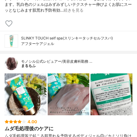
ます。乳白色のジェルはみずみずしいテクスチャー伸びよくお肌にスー
ッとなじみます肌荒れ予防有効…
続きを見る
SLINKY TOUCH self spa(スリンキータッチセルフスパ)
アフターケアジェル
モノシル公式レビュアー/美容皮膚科勤務 …
まるもふ
4.00
ムダ毛処理後のケアに
ムダ毛処理等で起こる肌荒れを予防するボディジェル😊✅カミソリ負け