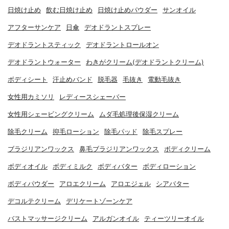
日焼け止め
飲む日焼け止め
日焼け止めパウダー
サンオイル
アフターサンケア
日傘
デオドラントスプレー
デオドラントスティック
デオドラントロールオン
デオドラントウォーター
わきがクリーム(デオドラントクリーム)
ボディシート
汗止めバンド
脱毛器
毛抜き
電動毛抜き
女性用カミソリ
レディースシェーバー
女性用シェービングクリーム
ムダ毛処理後保湿クリーム
除毛クリーム
抑毛ローション
除毛パッド
除毛スプレー
ブラジリアンワックス
鼻毛ブラジリアンワックス
ボディクリーム
ボディオイル
ボディミルク
ボディバター
ボディローション
ボディパウダー
アロエクリーム
アロエジェル
シアバター
デコルテクリーム
デリケートゾーンケア
バストマッサージクリーム
アルガンオイル
ティーツリーオイル