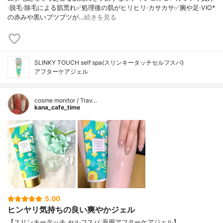
·脱毛·除毛による肌荒れ✅処理後の肌がヒリヒリ·カサカサ✅腕や足·VIO*
の赤みや黒いブツブツが…
続きを見る
SLINKY TOUCH self spa(スリンキータッチセルフスパ)
アフターケアジェル
cosme monitor / Trav…
kana_cafe_time
5.00
ヒンヤリ気持ちの良い爽やかジェル
【スリンキータッチ セルフスパ 薬用アフターケアジェル】