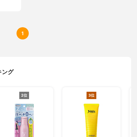
1
キング
2位
3位