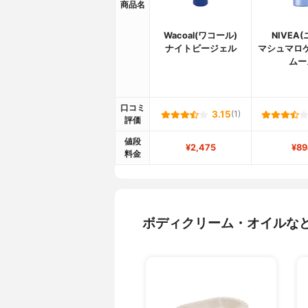
商品名
Wacoal(ワコール)
NIVEA
ナイトビージェル
マシュマロ
ムー
口コミ
3.15
(1)
評価
値段
¥2,475
¥89
料金
ボディクリーム・オイルな