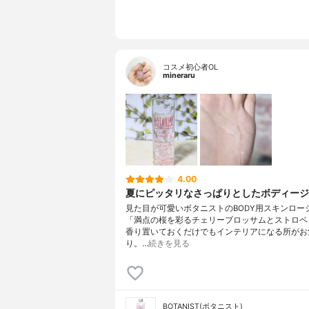
コスメ初心者OL
mineraru
4.00
夏にピッタリなさっぱりとしたボディージ
見た目が可愛いボタニストのBODY用スキンロー
「満点の桜を彩るチェリーブロッサムとストロベ
香り置いておくだけでもインテリアになる所がお
り。…
続きを見る
BOTANIST(ボタニスト)