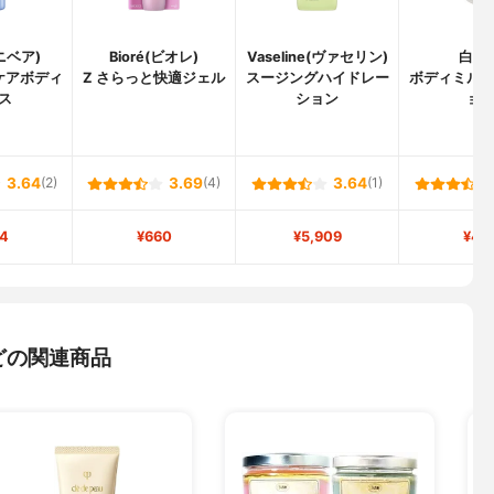
(ニベア)
Bioré(ビオレ)
Vaseline(ヴァセリン)
白姫
ケアボディ
Z さらっと快適ジェル
スージングハイドレー
ボディミル
ス
ション
ョ
3.64
(2)
3.69
(4)
3.64
(1)
4
¥660
¥5,909
¥43
どの関連商品