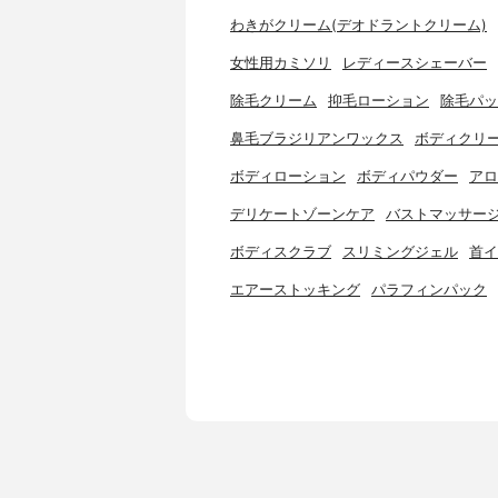
わきがクリーム(デオドラントクリーム)
女性用カミソリ
レディースシェーバー
除毛クリーム
抑毛ローション
除毛パッ
鼻毛ブラジリアンワックス
ボディクリ
ボディローション
ボディパウダー
アロ
デリケートゾーンケア
バストマッサー
ボディスクラブ
スリミングジェル
首イ
エアーストッキング
パラフィンパック