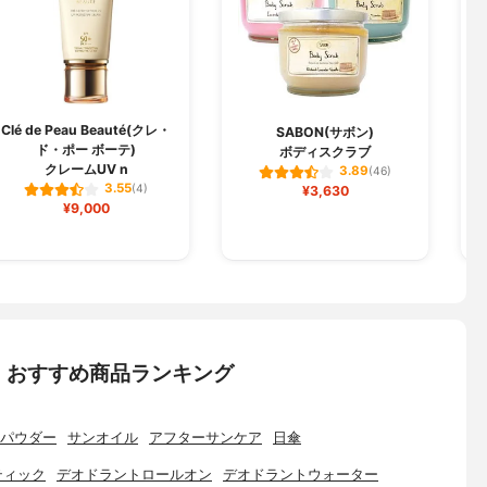
Clé de Peau Beauté(クレ・
SABON(サボン)
ド・ポー ボーテ)
ボディスクラブ
レ
クレームUV n
3.89
(46)
3.55
(4)
¥3,630
¥9,000
：おすすめ商品ランキング
パウダー
サンオイル
アフターサンケア
日傘
ティック
デオドラントロールオン
デオドラントウォーター