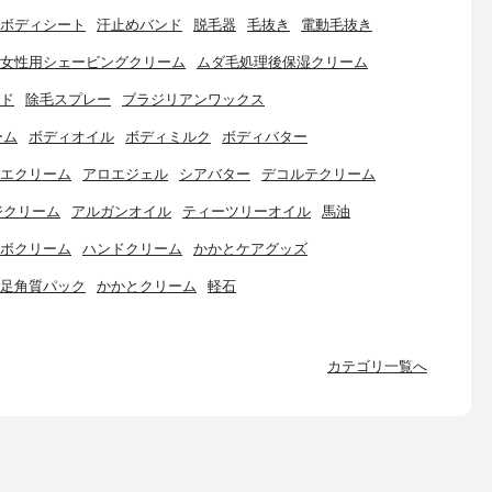
ボディシート
汗止めバンド
脱毛器
毛抜き
電動毛抜き
女性用シェービングクリーム
ムダ毛処理後保湿クリーム
ド
除毛スプレー
ブラジリアンワックス
ーム
ボディオイル
ボディミルク
ボディバター
エクリーム
アロエジェル
シアバター
デコルテクリーム
ジクリーム
アルガンオイル
ティーツリーオイル
馬油
ボクリーム
ハンドクリーム
かかとケアグッズ
足角質パック
かかとクリーム
軽石
カテゴリ一覧へ