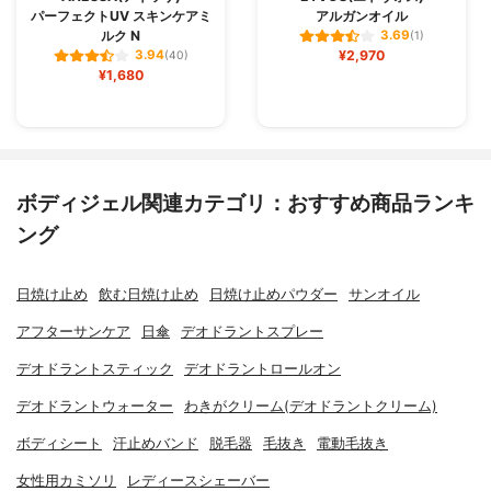
パーフェクトUV スキンケアミ
アルガンオイル
ルク N
3.69
(1)
¥2,970
3.94
(40)
¥1,680
ボディジェル関連カテゴリ：おすすめ商品ランキ
ング
日焼け止め
飲む日焼け止め
日焼け止めパウダー
サンオイル
アフターサンケア
日傘
デオドラントスプレー
デオドラントスティック
デオドラントロールオン
デオドラントウォーター
わきがクリーム(デオドラントクリーム)
ボディシート
汗止めバンド
脱毛器
毛抜き
電動毛抜き
女性用カミソリ
レディースシェーバー