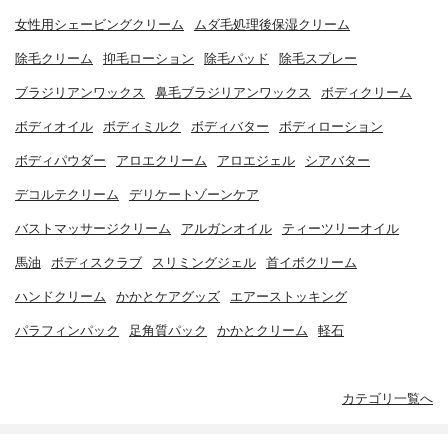
女性用シェービングクリーム
ムダ毛処理後保湿クリーム
除毛クリーム
抑毛ローション
除毛パッド
除毛スプレー
ブラジリアンワックス
鼻毛ブラジリアンワックス
ボディクリーム
ボディオイル
ボディミルク
ボディバター
ボディローション
ボディパウダー
アロエクリーム
アロエジェル
シアバター
デコルテクリーム
デリケートゾーンケア
バストマッサージクリーム
アルガンオイル
ティーツリーオイル
馬油
ボディスクラブ
スリミングジェル
首イボクリーム
ハンドクリーム
かかとケアグッズ
エアーストッキング
パラフィンパック
足角質パック
かかとクリーム
軽石
カテゴリ一覧へ