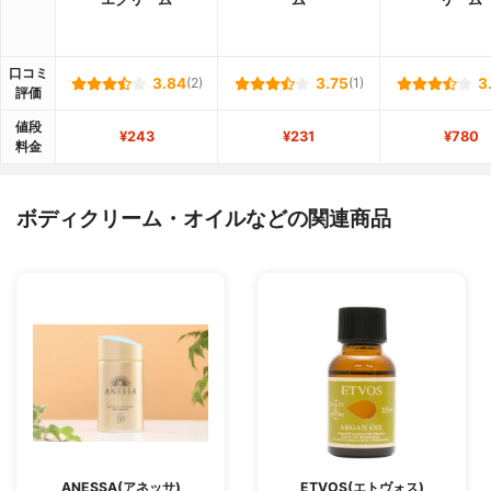
口コミ
3.84
(2)
3.75
(1)
3
評価
値段
¥243
¥231
¥780
料金
ボディクリーム・オイルなどの関連商品
ANESSA(アネッサ)
ETVOS(エトヴォス)