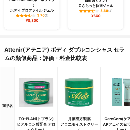
Bioré(ビオレ)
ー)
Z さらっと快適ジェル
ボディ プロファイル ジェル
3.69
(4)
3.70
(1)
¥660
¥8,800
Attenir(アテニア) ボディ ダブルコンシャス セラ
ムの類似商品：評価・料金比較表
商品名
TO-PLAN(トプラン)
井藤漢方製薬
CareCera(ケ
ヒアルロン酸配合 アロ
アロエモイストクリー
APフェイス&
エクリーム
ム
リーム