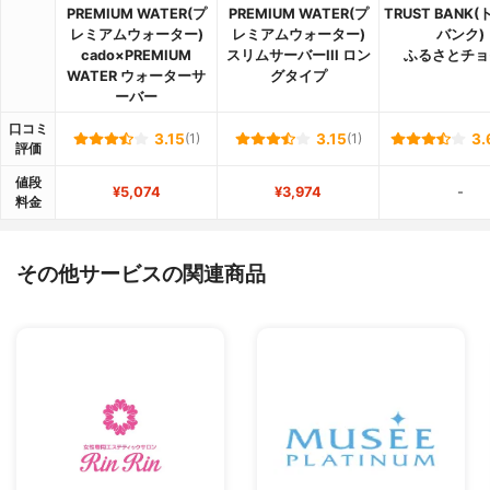
PREMIUM WATER(プ
PREMIUM WATER(プ
TRUST BANK
レミアムウォーター)
レミアムウォーター)
バンク)
cado×PREMIUM
スリムサーバーIII ロン
ふるさとチョ
WATER ウォーターサ
グタイプ
ーバー
口コミ
3.15
(1)
3.15
(1)
3.
評価
値段
¥5,074
¥3,974
-
料金
その他サービスの関連商品