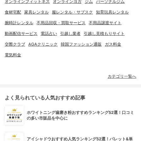
オンラインフィットネス
オンラインヨガ
ジム
パーソナルジム
食材宅配
家具レンタル
服レンタル・サブスク
知育玩具レンタル
腕時計レンタル
不用品回収・買取サービス
不用品譲渡サイト
動画配信サービス
電話占い
引越し業者
引越し見積もりサイト
交際クラブ
AGAクリニック
韓国ファッション通販
ガス料金
電気料金
カテゴリ一覧へ
よく見られている人気おすすめ記事
ホワイトニング歯磨き粉おすすめランキング52選！口コミ
の多い市販品を中心に
アイシャドウおすすめ人気ランキング52選！パレット&単