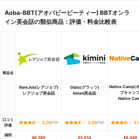
Aoba-BBT(アオバビービーティー) BBTオンラ
イン英会話の類似商品：評価・料金比較表
商品名
Native Camp
RareJob(レアジョブ)
Glats(グラッツ)
ブキャンプ
レアジョブ英会話
kimini英会話
Native Ca
口コミ
3.09
(19)
3.09
(16)
3.
評価
値段
¥6,380
¥3,014
¥6,480