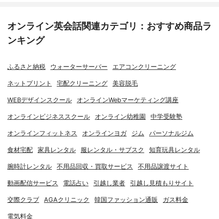
オンライン英会話関連カテゴリ：おすすめ商品ラ
ンキング
ふるさと納税
ウォーターサーバー
エアコンクリーニング
ネットプリント
宅配クリーニング
美容脱毛
WEBデザインスクール
オンラインWebマーケティング講座
オンラインビジネススクール
オンライン幼稚園
中学受験塾
オンラインフィットネス
オンラインヨガ
ジム
パーソナルジム
食材宅配
家具レンタル
服レンタル・サブスク
知育玩具レンタル
腕時計レンタル
不用品回収・買取サービス
不用品譲渡サイト
動画配信サービス
電話占い
引越し業者
引越し見積もりサイト
交際クラブ
AGAクリニック
韓国ファッション通販
ガス料金
電気料金