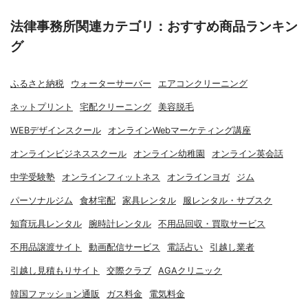
法律事務所関連カテゴリ：おすすめ商品ランキン
グ
ふるさと納税
ウォーターサーバー
エアコンクリーニング
ネットプリント
宅配クリーニング
美容脱毛
WEBデザインスクール
オンラインWebマーケティング講座
オンラインビジネススクール
オンライン幼稚園
オンライン英会話
中学受験塾
オンラインフィットネス
オンラインヨガ
ジム
パーソナルジム
食材宅配
家具レンタル
服レンタル・サブスク
知育玩具レンタル
腕時計レンタル
不用品回収・買取サービス
不用品譲渡サイト
動画配信サービス
電話占い
引越し業者
引越し見積もりサイト
交際クラブ
AGAクリニック
韓国ファッション通販
ガス料金
電気料金