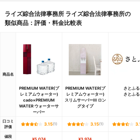
ライズ綜合法律事務所 ライズ綜合法律事務所の
類似商品：評価・料金比較表
商品名
PREMIUM WATER(プ
PREMIUM WATER(プ
さとふる
レミアムウォーター)
レミアムウォーター)
さとふる
cado×PREMIUM
スリムサーバーIII ロン
WATER ウォーターサ
グタイプ
ーバー
口コミ
3.15
(1)
3.15
(1)
3.
評価
値段
¥5,074
¥3,974
-