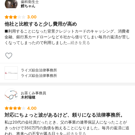
歯科衛生士
鱈ちゃん
3.00
他社と比較すると少し費用が高め
■利用することになった背景クレジットカードのキャッシング、消費者
金融、銀行系カードローンなど６社から借りてしまい毎月の返済が苦し
くなってしまったので利用しました…
続きを見る
ライズ綜合法律事務所
ライズ綜合法律事務所
お茶くみ事務員
木村瑞穂
4.00
対応にちょっと波があるけど、頼りになる法律事務所。
私は20代の会社員だったとき、父の事業の連帯保証人になったことが
きっかけで350万円の負債を抱えることになりました。毎月の返済に追
われ、将来への不安が募る日々を…
続きを見る