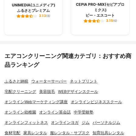
CEPIA PRO-MIX(セピアプロ
UNIMEDIA(ユニメディア)
ミクス)
ふるさとプレミアム
ビー・エスコート
3.13
(8)
3.15
(6)
エアコンクリーニング関連カテゴリ：おすすめ商
品ランキング
ふるさと納税
ウォーターサーバー
ネットプリント
宅配クリーニング
美容脱毛
WEBデザインスクール
オンラインWebマーケティング講座
オンラインビジネススクール
オンライン幼稚園
オンライン英会話
中学受験塾
オンラインフィットネス
オンラインヨガ
ジム
パーソナルジム
食材宅配
家具レンタル
服レンタル・サブスク
知育玩具レンタル