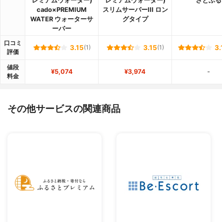
レミアムウォーター)
レミアムウォーター)
さとふる
cado×PREMIUM
スリムサーバーIII ロン
WATER ウォーターサ
グタイプ
ーバー
口コミ
3.15
(1)
3.15
(1)
3.
評価
値段
¥5,074
¥3,974
-
料金
その他サービスの関連商品