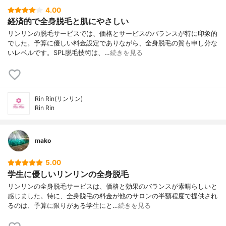
4.00
対応部位：胸
あり
経済的で全身脱毛と肌にやさしい
対応部位：腰
あり
リンリンの脱毛サービスでは、価格とサービスのバランスが特に印象的
店舗のある都道府県
東京都、 神奈川県、 山梨県、 長野県、 岐
でした。予算に優しい料金設定でありながら、全身脱毛の質も申し分な
阜県、 愛知県、 静岡県、 三重県、 和歌山
いレベルです。SPL脱毛技術は、…
続きを見る
県、 大阪府、 奈良県、 京都府、 兵庫県、
滋賀県、 岡山県、 広島県、 鳥取県、 島根
県、 山口県、 香川県、 愛媛県、 徳島県
店舗のある主要都市
新宿、 横浜、 名古屋、 梅田、 難波
Rin Rin(リンリン)
営業時間（平日）
10:00〜20:00（横浜店・八王子店・三元茶
Rin Rin
屋店・自由が丘店※店舗によって異なる）
営業時間（土日祝）
10:00〜20:00（横浜店・八王子店・三元茶
屋店・自由が丘店※店舗によって異なる）
mako
利用店舗の変更
可能
5.00
予約方法
Web、電話
学生に優しいリンリンの全身脱毛
キャンセル受付時間
当日キャンセル・無断キャンセル・遅刻で1
リンリンの全身脱毛サービスは、価格と効果のバランスが素晴らしいと
回分が消化
感じました。特に、全身脱毛の料金が他のサロンの半額程度で提供され
利用者の主な年代
20代、30代
るのは、予算に限りがある学生にと…
続きを見る
未成年の利用
可能