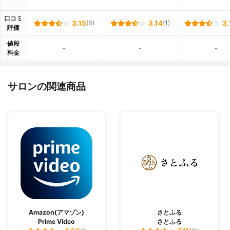
口コミ
3.15
(6)
3.14
(1)
3.
評価
値段
-
-
-
料金
サロンの関連商品
Amazon(アマゾン)
さとふる
Prime Video
さとふる