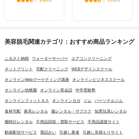
3.62
3.15
(3)
(21)
美容脱毛関連カテゴリ：おすすめ商品ランキング
ふるさと納税
ウォーターサーバー
エアコンクリーニング
ネットプリント
宅配クリーニング
WEBデザインスクール
オンラインWebマーケティング講座
オンラインビジネススクール
オンライン幼稚園
オンライン英会話
中学受験塾
オンラインフィットネス
オンラインヨガ
ジム
パーソナルジム
食材宅配
家具レンタル
服レンタル・サブスク
知育玩具レンタル
腕時計レンタル
不用品回収・買取サービス
不用品譲渡サイト
動画配信サービス
電話占い
引越し業者
引越し見積もりサイト