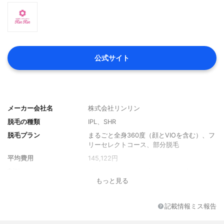
公式サイト
メーカー会社名
株式会社リンリン
脱毛の種類
IPL、SHR
脱毛プラン
まるごと全身360度（顔とVIOを含む）、フ
リーセレクトコース、部分脱毛
平均費用
145,122円
割引メニュー
紹介割、ペア割、学生割、シニア割
もっと見る
学割
あり（10％オフ）
無料シェービング
シェービング補助あり（電気シェーバー持
記載情報ミス報告
参）
支払方法
ビューティークレジットローン（クレカ）