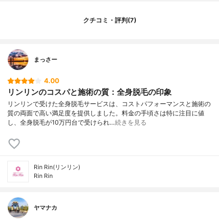
無料カウンセリング
あり
クチコミ・評判(7)
体験
全身脱毛1回＋顔脱毛1回＋両脇通い放題100
円
1回あたりの施術時間
60分（全身）
まっさー
脱毛完了までの回数
10回〜15回
通うペース
2か月〜3か月に1回
4.00
対応部位：VIO
あり
リンリンのコスパと施術の質：全身脱毛の印象
対応部位：顔
あり
リンリンで受けた全身脱毛サービスは、コストパフォーマンスと施術の
対応部位：脇
あり
質の両面で高い満足度を提供しました。料金の手頃さは特に注目に値
し、全身脱毛が10万円台で受けられ…
続きを見る
対応部位：脚
あり
対応部位：うなじ
あり
対応部位：小鼻
あり
対応部位：鼻下
あり
Rin Rin(リンリン)
Rin Rin
対応部位：背中
あり
対応部位：腕
あり
対応部位：手
あり
ヤマナカ
対応部位：腹
あり