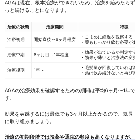
AGAは現在、根本治療ができないため、治療を始めたらず
っと続けることになります。
治療の状態
治療期間
特徴
・こまめに経過を観察する
治療初期
開始直後～6ヶ月程度
・薬もしっかり飲む必要があ
・効果が出ているか判定する
治療中期
6ヶ月目～1年程度
・効果が薄いと治療法の変更
・毛髪量が回復していれば減
治療後期
1年～
・薬は飲み続けないと再び薄
AGAの治療効果を確認するための期間は平均6ヶ月〜1年で
す。
効果を実感するには最低でも3ヶ月以上かかるので、気長
に取り組みましょう。
治療の初期段階では投薬や通院の頻度も高くなりますが、