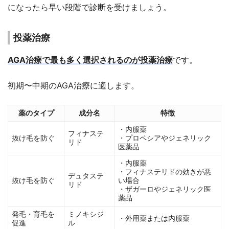
になったら早い段階で診断を受けましょう。
投薬治療
AGA治療で最も多く選択されるのが投薬治療
です。
初期〜中期のAGA治療に適します。
薬のタイプ
成分名
特徴
・内服薬
フィナステ
抜け毛を防ぐ
・プロペシアやジェネリック
リド
医薬品
・内服薬
・フィナステリドの効きが悪
デュタステ
抜け毛を防ぐ
い場合
リド
・ザガーロやジェネリック医
薬品
発毛・育毛を
ミノキシジ
・外用薬または内服薬
促進
ル