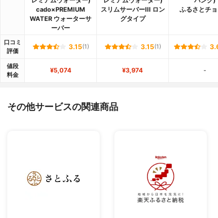
レミアムウォーター)
レミアムウォーター)
バンク)
cado×PREMIUM
スリムサーバーIII ロン
ふるさとチョ
WATER ウォーターサ
グタイプ
ーバー
口コミ
3.15
(1)
3.15
(1)
3.
評価
値段
¥5,074
¥3,974
-
料金
その他サービスの関連商品