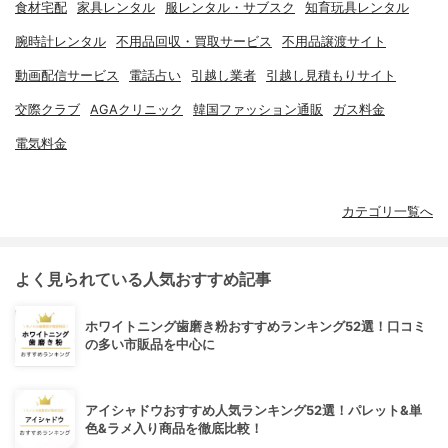
食材宅配
家具レンタル
服レンタル・サブスク
知育玩具レンタル
腕時計レンタル
不用品回収・買取サービス
不用品譲渡サイト
動画配信サービス
電話占い
引越し業者
引越し見積もりサイト
交際クラブ
AGAクリニック
韓国ファッション通販
ガス料金
電気料金
カテゴリ一覧へ
よく見られている人気おすすめ記事
ホワイトニング歯磨き粉おすすめランキング52選！口コミ
の多い市販品を中心に
アイシャドウおすすめ人気ランキング52選！パレット&単
色&ラメ入り商品を徹底比較！