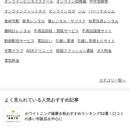
オンラインビジネススクール
オンライン幼稚園
中学受験塾
オンラインフィットネス
オンラインヨガ
ジム
パーソナルジム
食材宅配
家具レンタル
服レンタル・サブスク
知育玩具レンタル
腕時計レンタル
不用品回収・買取サービス
不用品譲渡サイト
動画配信サービス
電話占い
引越し業者
引越し見積もりサイト
交際クラブ
AGAクリニック
韓国ファッション通販
ガス料金
電気料金
カテゴリ一覧へ
よく見られている人気おすすめ記事
ホワイトニング歯磨き粉おすすめランキング52選！口コミ
の多い市販品を中心に