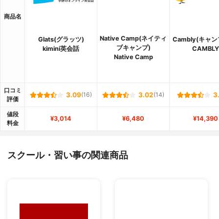
商品名
Native Camp(ネイティ
Glats(グラッツ)
Cambly(キャ
ブキャンプ)
kimini英会話
CAMBLY
Native Camp
口コミ
3.09
(16)
3.02
(14)
3
評価
値段
¥3,014
¥6,480
¥14,390
料金
スクール・習い事の関連商品