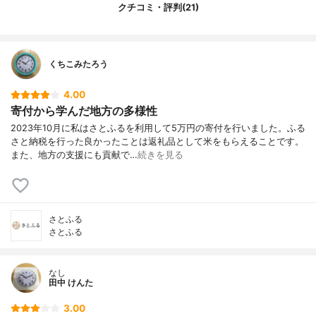
クチコミ・評判(21)
お気に入り機能
あり
ニッチな悩みに特化
あり
人気の返礼品
肉類、お米、魚介、果物、その他
くちこみたろう
4.00
寄付から学んだ地方の多様性
2023年10月に私はさとふるを利用して5万円の寄付を行いました。ふる
さと納税を行った良かったことは返礼品として米をもらえることです。
また、地方の支援にも貢献で…
続きを見る
さとふる
さとふる
なし
田中 けんた
3.00