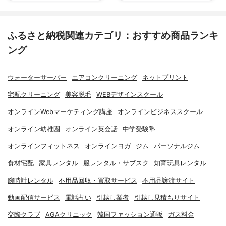
ふるさと納税関連カテゴリ：おすすめ商品ランキ
ング
ウォーターサーバー
エアコンクリーニング
ネットプリント
宅配クリーニング
美容脱毛
WEBデザインスクール
オンラインWebマーケティング講座
オンラインビジネススクール
オンライン幼稚園
オンライン英会話
中学受験塾
オンラインフィットネス
オンラインヨガ
ジム
パーソナルジム
食材宅配
家具レンタル
服レンタル・サブスク
知育玩具レンタル
腕時計レンタル
不用品回収・買取サービス
不用品譲渡サイト
動画配信サービス
電話占い
引越し業者
引越し見積もりサイト
交際クラブ
AGAクリニック
韓国ファッション通販
ガス料金