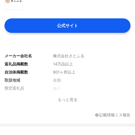
公式サイト
メーカー会社名
株式会社さとふる
返礼品掲載数
14万品以上
自治体掲載数
801ヶ所以上
取扱地域
全国
限定返礼品
あり
貯められるポイント
なし
もっと見る
ワンストップ特例申請書
あり
送付サービス
記載情報ミス報告
主な決済方法
クレジットカード、QRコード決済、キャリ
ア決済、Pay-easy決済
探し方
返礼品、自治体、ランキング、特集