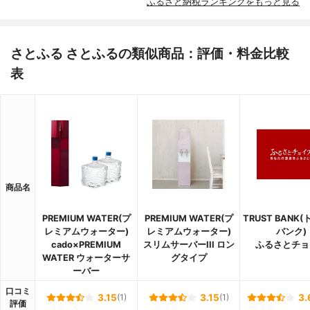
ふるさと納税ランキングをもっと見る
さとふる さとふるの類似商品：評価・料金比較
表
商品名
PREMIUM WATER(プ
PREMIUM WATER(プ
TRUST BANK
レミアムウォーター)
レミアムウォーター)
バンク)
cado×PREMIUM
スリムサーバーIII ロン
ふるさとチョ
WATER ウォーターサ
グタイプ
ーバー
口コミ
3.15
(1)
3.15
(1)
3.
評価