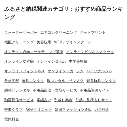
ふるさと納税関連カテゴリ：おすすめ商品ランキ
ング
ウォーターサーバー
エアコンクリーニング
ネットプリント
宅配クリーニング
美容脱毛
WEBデザインスクール
オンラインWebマーケティング講座
オンラインビジネススクール
オンライン幼稚園
オンライン英会話
中学受験塾
オンラインフィットネス
オンラインヨガ
ジム
パーソナルジム
食材宅配
家具レンタル
服レンタル・サブスク
知育玩具レンタル
腕時計レンタル
不用品回収・買取サービス
不用品譲渡サイト
動画配信サービス
電話占い
引越し業者
引越し見積もりサイト
交際クラブ
AGAクリニック
韓国ファッション通販
ガス料金
電気料金