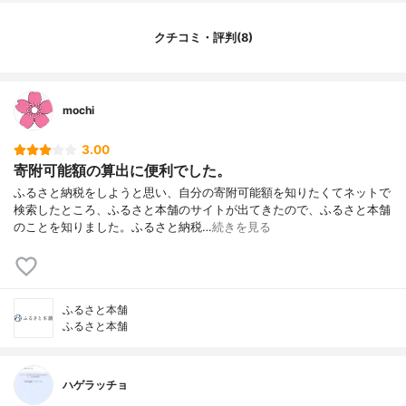
送付サービス
主な決済方法
クレジットカード
クチコミ・評判(8)
探し方
返礼品、自治体、ランキング、特集
お気に入り機能
あり
ニッチな悩みに特化
なし
mochi
人気の返礼品
肉類、お米、魚介、果物
3.00
寄附可能額の算出に便利でした。
ふるさと納税をしようと思い、自分の寄附可能額を知りたくてネットで
検索したところ、ふるさと本舗のサイトが出てきたので、ふるさと本舗
のことを知りました。ふるさと納税…
続きを見る
ふるさと本舗
ふるさと本舗
ハゲラッチョ