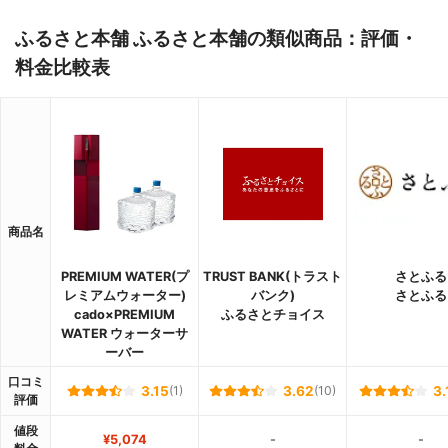
ふるさと本舗 ふるさと本舗の類似商品：評価・
料金比較表
商品名
PREMIUM WATER(プ
TRUST BANK(トラスト
さとふる
レミアムウォーター)
バンク)
さとふる
cado×PREMIUM
ふるさとチョイス
WATER ウォーターサ
ーバー
口コミ
3.15
(1)
3.62
(10)
3.
評価
値段
¥5,074
-
-