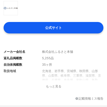
公式サイト
メーカー会社名
株式会社ふるさと本舗
返礼品掲載数
5,255品
自治体掲載数
35ヶ所
取扱地域
北海道、岩手県、宮城県、秋田県、山形
県、山梨県、岐阜県、三重県、滋賀県、京
都府、兵庫県、奈良県、和歌山県、鳥取
県、高知県、福岡県、佐賀県、長崎県
もっと見る
限定返礼品
あり
貯められるポイント
なし
記載情報ミス報告
ワンストップ特例申請書
あり